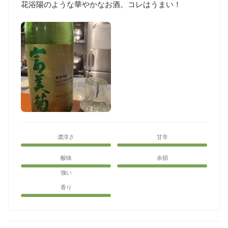
花浴陽のような華やかなお酒。コレはうまい！
濃淳さ
甘辛
酸味
余韻
強い
香り