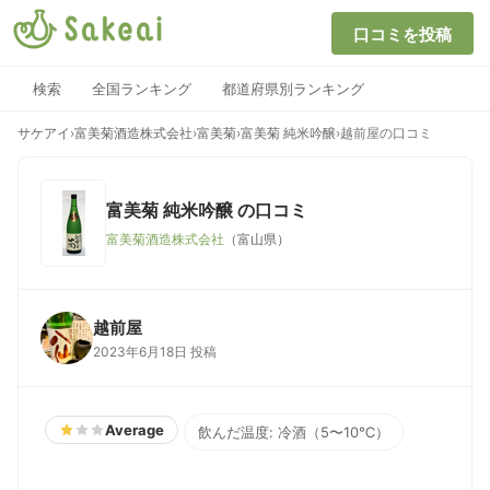
口コミを投稿
検索
全国ランキング
都道府県別ランキング
サケアイ
›
富美菊酒造株式会社
›
富美菊
›
富美菊 純米吟醸
›
越前屋の口コミ
富美菊 純米吟醸
の口コミ
富美菊酒造株式会社
（富山県）
越前屋
2023年6月18日 投稿
Average
飲んだ温度: 冷酒（5〜10℃）