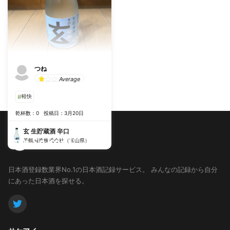
つね
Average
#
軽快
乾杯数：0
投稿日：3月20日
玄 生貯蔵酒 辛口
若鶴酒造株式会社（富山県）
日本酒登録数業界No.1の日本酒記録サービス。
みんなの記録から自分
にあった日本酒を探せる。