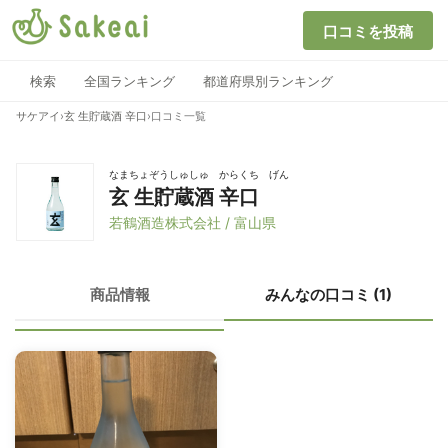
口コミを投稿
検索
全国ランキング
都道府県別ランキング
サケアイ
›
玄 生貯蔵酒 辛口
›
口コミ一覧
なまちょぞうしゅしゅ からくち げん
玄 生貯蔵酒 辛口
若鶴酒造株式会社 / 富山県
商品情報
みんなの口コミ (1)