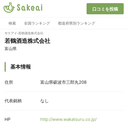
口コミを投稿
検索
全国ランキング
都道府県別ランキング
サケアイ
›
若鶴酒造株式会社
若鶴酒造株式会社
富山県
基本情報
住所
富山県砺波市三郎丸208
代表銘柄
なし
HP
http://www.wakatsuru.co.jp/