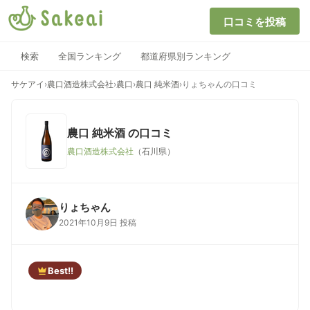
口コミを投稿
検索
全国ランキング
都道府県別ランキング
サケアイ
›
農口酒造株式会社
›
農口
›
農口 純米酒
›
りょちゃんの口コミ
農口 純米酒
の口コミ
農口酒造株式会社
（石川県）
りょちゃん
2021年10月9日 投稿
Best!!