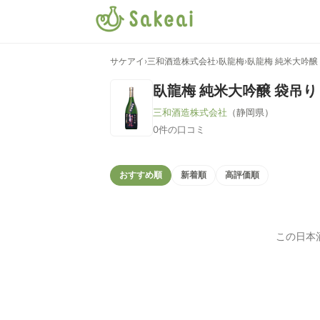
サケアイ
›
三和酒造株式会社
›
臥龍梅
›
臥龍梅 純米大吟醸
臥龍梅 純米大吟醸 袋吊り
三和酒造株式会社
（静岡県）
0件の口コミ
おすすめ順
新着順
高評価順
この日本