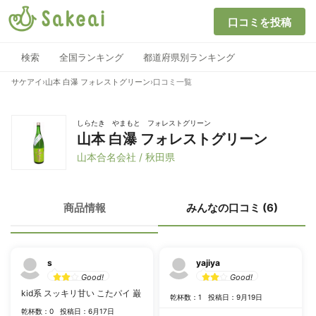
口コミを投稿
検索
全国ランキング
都道府県別ランキング
サケアイ
›
山本 白瀑 フォレストグリーン
›
口コミ一覧
しらたき やまもと フォレストグリーン
山本 白瀑 フォレストグリーン
山本合名会社 / 秋田県
商品情報
みんなの口コミ (6)
s
yajiya
Good!
Good!
kid系 スッキリ甘い こたパイ 巌
乾杯数：1
投稿日：9月19日
乾杯数：0
投稿日：6月17日