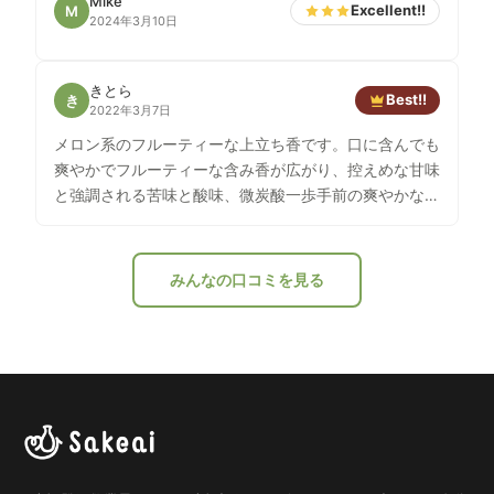
Mike
Excellent!!
M
2024年3月10日
きとら
Best!!
き
2022年3月7日
メロン系のフルーティーな上立ち香です。口に含んでも
爽やかでフルーティーな含み香が広がり、控えめな甘味
と強調される苦味と酸味、微炭酸一歩手前の爽やかな味
わいです。肴を選ばない万能酒です。
みんなの口コミを見る