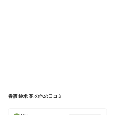
春霞 純米 花 の他の口コミ