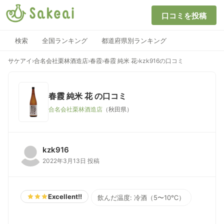
口コミを投稿
検索
全国ランキング
都道府県別ランキング
サケアイ
›
合名会社栗林酒造店
›
春霞
›
春霞 純米 花
›
kzk916の口コミ
春霞 純米 花
の口コミ
合名会社栗林酒造店
（秋田県）
kzk916
2022年3月13日 投稿
Excellent!!
飲んだ温度: 冷酒（5〜10℃）