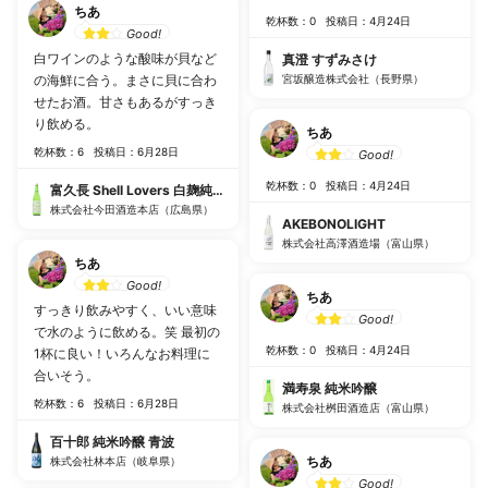
ちあ
乾杯数：0
投稿日：4月24日
Good!
白ワインのような酸味が貝など
真澄 すずみさけ
の海鮮に合う。まさに貝に合わ
宮坂醸造株式会社（長野県）
せたお酒。甘さもあるがすっき
り飲める。
ちあ
乾杯数：6
投稿日：6月28日
Good!
乾杯数：0
投稿日：4月24日
富久長 Shell Lovers 白麹純米 火入
株式会社今田酒造本店（広島県）
AKEBONOLIGHT
株式会社高澤酒造場（富山県）
ちあ
Good!
ちあ
すっきり飲みやすく、いい意味
Good!
で水のように飲める。笑 最初の
乾杯数：0
投稿日：4月24日
1杯に良い！いろんなお料理に
合いそう。
満寿泉 純米吟醸
乾杯数：6
投稿日：6月28日
株式会社桝田酒造店（富山県）
百十郎 純米吟醸 青波
ちあ
株式会社林本店（岐阜県）
Good!