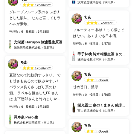
浅舞酒造株式会社（秋田県）
Excellent!!
グレープフルーツ系のさっぱり
ちあ
とした酸味。 なんと言ってもラ
Excellent!!
ベルが素敵。
フルーティー 林檎！って感じで
乾杯数：6
投稿日：6月28日
はない。あくまでも日本酒。
光栄菊 Harujion 無濾過生原酒
乾杯数：6
投稿日：5月7日
光栄菊酒造株式会社（佐賀県）
甲子林檎 純米吟醸生酒 きのえねア
株式会社飯沼本家（千葉県）
ちあ
Excellent!!
ちあ
夏酒なので比較的すっきり。 で
Good!
も甘さもあるので飲みやすい！
バランス良くさっぱり系のお
甘め旨口、濃厚
酒。 ラベルを担当したERIさん
乾杯数：0
投稿日：5月6日
は 山下達郎さんと竹内まりやさ
んの娘さん。 素敵な絵に惹かれ
栄光冨士 森のくまさん 純米大吟
乾杯数：6
投稿日：6月28日
る！
冨士酒造株式会社（山形県）
満寿泉 Pero 生
株式会社桝田酒造店（富山県）
ちあ
Good!