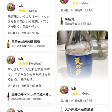
Good!
ちあ
乾杯数：0
投稿日：5月9日
Good!
果実味というよりオーソドック
菊姫 姫
スな日本酒という感想。バラン
菊姫合資会社（石川県）
スが良く、飲みやすい。
乾杯数：6
投稿日：7月2日
玉乃光 純米吟醸 酒魂
玉乃光酒造株式会社（京都府）
ちあ
Excellent!!
すっきり辛口だけれど飲みやす
く、 つまみながら飲み続けられ
るお酒。 熱燗も良い。
乾杯数：6
投稿日：6月28日
ちあ
Good!
三井の寿 +14 大辛口純米吟醸 山田錦
株式会社みいの寿（福岡県）
乾杯数：0
投稿日：5月7日
天の戸 純米 生貯蔵酒
ちあ