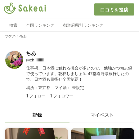
口コミを投稿
検索
全国ランキング
都道府県別ランキング
サケアイ
›
ちあ
ちあ
@chiiiiiiiiii
仕事柄、日本酒に触れる機会が多いので、 勉強かつ備忘録
で使っています。乾杯しましょ🍶 47都道府県旅行したの
で、日本酒も目指せ全国制覇！
場所：東京都
マイ酒：
未設定
1
1
フォロー
フォロワー
記録
マイベスト