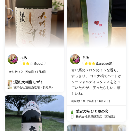
ちあ
ちあ
Good!
Excellent!!
青い系のメロンのような香り。
乾杯数：0
投稿日：1月3日
すっきり。 コロナ禍でハートが
ソーシャルディスタンスをとっ
渓流 大吟醸 しずく
株式会社遠藤酒造場（長野県）
ていたのが、戻ったらしい。嬉
しいね。
乾杯数：9
投稿日：6月28日
愛宕の松 ひと夏の恋
株式会社新澤醸造店（宮城県）