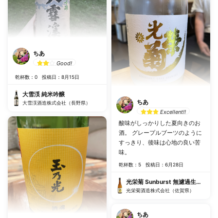
ちあ
Good!
乾杯数：0
投稿日：8月15日
大雪渓 純米吟醸
ちあ
大雪渓酒造株式会社（長野県）
Excellent!!
酸味がしっかりした夏向きのお
酒。 グレープルブーツのように
すっきり、後味は心地の良い苦
味。
乾杯数：5
投稿日：6月28日
光栄菊 Sunburst 無濾過生原酒
光栄菊酒造株式会社（佐賀県）
ちあ