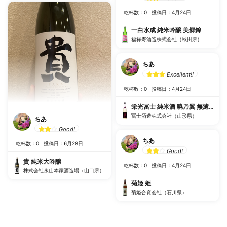
乾杯数：0
投稿日：4月24日
一白水成 純米吟醸 美郷錦
福禄寿酒造株式会社（秋田県）
ちあ
Excellent!!
乾杯数：0
投稿日：4月24日
栄光冨士 純米酒 暁乃翼 無濾過生
冨士酒造株式会社（山形県）
ちあ
Good!
ちあ
乾杯数：0
投稿日：6月28日
Good!
貴 純米大吟醸
乾杯数：0
投稿日：4月24日
株式会社永山本家酒造場（山口県）
菊姫 姫
菊姫合資会社（石川県）