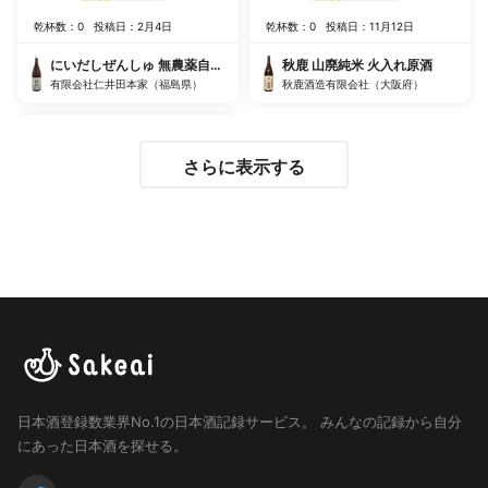
乾杯数：0
投稿日：2月4日
乾杯数：0
投稿日：11月12日
にいだしぜんしゅ 無農薬自社田米 田村 生モト純米酒
秋鹿 山廃純米 火入れ原酒
有限会社仁井田本家（福島県）
秋鹿酒造有限会社（大阪府）
さらに表示する
日本酒登録数業界No.1の日本酒記録サービス。
みんなの記録から自分
にあった日本酒を探せる。