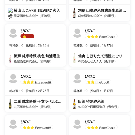
横山 よこやま SILVER7 火入
刈穂 山廃純米無濾過生原酒 番外品+
重家酒造株式会社（長崎県）
刈穂酒造株式会社（秋田県）
ぴのこ
ぴのこ
Excellent!!
Best!!
乾杯数：0
投稿日：2月25日
乾杯数：0
投稿日：1月17日
流輝 純米吟醸 桃色 無濾過生
仙禽 しぼりたて活性にごり酒 雪だ
松屋酒造株式会社（群馬県）
株式会社せんきん（栃木県）
ぴのこ
ぴのこ
Excellent!!
Good!
乾杯数：0
投稿日：2月25日
乾杯数：0
投稿日：1月17日
二兎 純米吟醸 干支ラベル2023 直汲み 生原酒
田酒 特別純米酒
丸石醸造株式会社（愛知県）
株式会社西田酒造店（青森県）
ぴのこ
ぴのこ
Excellent!!
Excellent!!