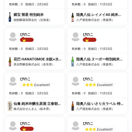
乾杯数：0
投稿日：2月24日
乾杯数：0
投稿日：11月22日
郷宝 彗星 特別純米
陸奥八仙 レイメイ40 純米大吟醸
箱館醸蔵有限会社（北海道）
八戸酒造株式会社（青森県）
ぴのこ
ぴのこ
Best!!
Best!!
乾杯数：0
投稿日：2月23日
乾杯数：0
投稿日：11月22日
花巴 HANATOMOE 水酛×水酛 火入
陸奥八仙 ヌーボー特別純米直汲み
美吉野醸造株式会社（奈良県）
八戸酒造株式会社（青森県）
ぴのこ
ぴのこ
Excellent!!
Excellent!!
乾杯数：0
投稿日：2月23日
乾杯数：0
投稿日：11月22日
仙禽 純米吟醸生原酒 立春朝搾り
陸奥八仙 いさり火ラベル 特別純米
株式会社せんきん（栃木県）
八戸酒造株式会社（青森県）
ぴのこ
ぴのこ
Excellent!!