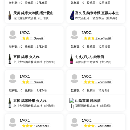
乾杯数：0
投稿日：2月25日
乾杯数：0
投稿日：12月15日
天美 純米大吟醸 播州愛山
富久長 純米吟醸 直汲み本生
長州酒造株式会社（山口県）
株式会社今田酒造本店（広島県）
ぴのこ
ぴのこ
Good!
Excellent!!
乾杯数：0
投稿日：2月24日
乾杯数：0
投稿日：12月15日
五稜 純米 火入れ
ちえびじん 純米酒
上川大雪酒造株式会社（北海道）
有限会社中野酒造（大分県）
ぴのこ
ぴのこ
Good!
Excellent!!
乾杯数：0
投稿日：2月24日
乾杯数：0
投稿日：12月9日
五稜 純米吟醸 火入れ
山陰東郷 純米酒
上川大雪酒造株式会社（北海道）
福羅酒造株式会社（鳥取県）
ぴのこ
ぴのこ
Excellent!!
Excellent!!