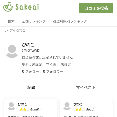
口コミを投稿
検索
全国ランキング
都道府県別ランキング
サケアイ
›
ぴのこ
ぴのこ
@VGTuWD
自己紹介文が設定されていません
場所：未設定
マイ酒：
未設定
0
0
フォロー
フォロワー
記録
マイベスト
ぴのこ
ぴのこ
Good!
Good!
乾杯数：0
投稿日：4月23日
乾杯数：0
投稿日：1月28日