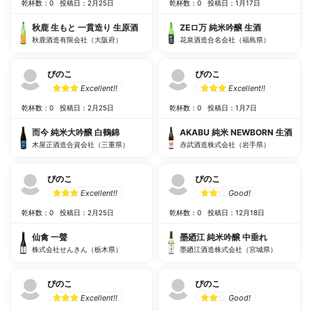
乾杯数：0
投稿日：2月25日
乾杯数：0
投稿日：1月17日
秋鹿 生もと 一貫造り 生原酒
ZEロ万 純米吟醸 生酒
秋鹿酒造有限会社（大阪府）
花泉酒造合名会社（福島県）
ぴのこ
ぴのこ
Excellent!!
Excellent!!
乾杯数：0
投稿日：2月25日
乾杯数：0
投稿日：1月7日
而今 純米大吟醸 白鶴錦
AKABU 純米 NEWBORN 生酒
木屋正酒造合資会社（三重県）
赤武酒造株式会社（岩手県）
ぴのこ
ぴのこ
Excellent!!
Good!
乾杯数：0
投稿日：2月25日
乾杯数：0
投稿日：12月18日
仙禽 一聲
墨廼江 純米吟醸 中垂れ
株式会社せんきん（栃木県）
墨廼江酒造株式会社（宮城県）
ぴのこ
ぴのこ
Excellent!!
Good!