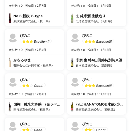
Best!!
乾杯数：0
投稿日：2月7日
乾杯数：0
投稿日：11月19日
No.6 新政 Y-type
㋣ 純米酒 生酛造り
新政酒造株式会社（秋田県）
黒澤酒造株式会社（長野県）
ぴのこ
ぴのこ
Excellent!!
Excellent!!
乾杯数：0
投稿日：2月4日
乾杯数：0
投稿日：11月13日
かをるやま
米宗 生 特A山田錦特別純米酒
有限会社仁井田本家（福島県）
青木酒造株式会社（愛知県）
ぴのこ
ぴのこ
Good!
Excellent!!
乾杯数：0
投稿日：2月4日
乾杯数：0
投稿日：11月12日
国権 純米大吟醸 (金ラベル)
花巴 HANATOMOE 水酛×水酛 火
国権酒造株式会社（福島県）
美吉野醸造株式会社（奈良県）
ぴのこ
ぴのこ
Good!
Good!