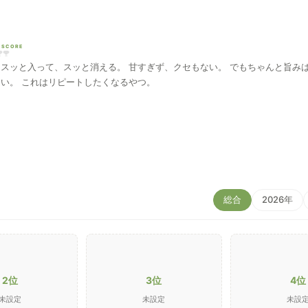
 SCORE
 スッと入って、スッと消える。 甘すぎず、クセもない。 でもちゃんと旨み
良い。 これはリピートしたくなるやつ。
総合
2026年
2位
3位
4位
未設定
未設定
未設