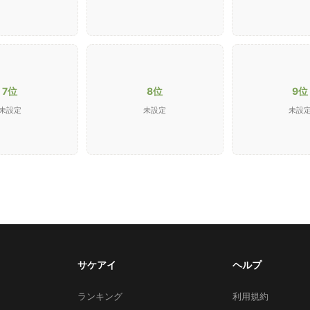
7位
8位
9位
未設定
未設定
未設
サケアイ
ヘルプ
ランキング
利用規約