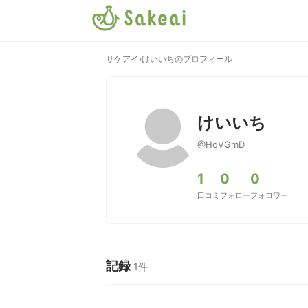
サケアイ
›
けいいちのプロフィール
けいいち
@HqVGmD
1
0
0
口コミ
フォロー
フォロワー
記録
1件