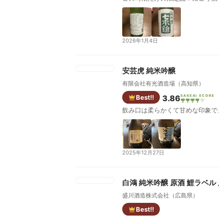
2026年1月4日
安芸虎 純米吟醸
有限会社有光酒造場（高知県）
Best!!
3.86
SAKEAI SCORE
飲み口は柔らかくて甘めな印象で
2025年12月27日
白鴻 純米吟醸 原酒 鯉ラベル
盛川酒造株式会社（広島県）
Best!!