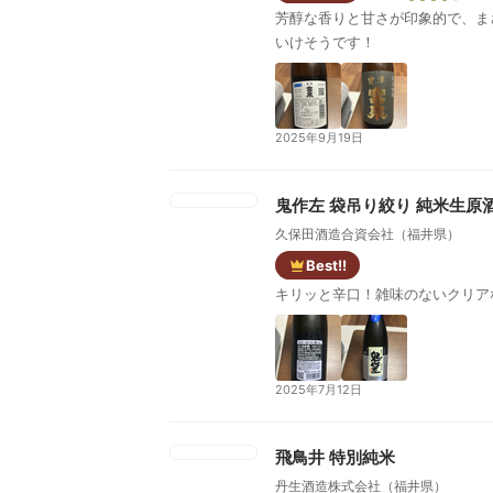
芳醇な香りと甘さが印象的で、ま
いけそうです！
2025年9月19日
鬼作左 袋吊り絞り 純米生原
久保田酒造合資会社（福井県）
Best!!
キリッと辛口！雑味のないクリア
2025年7月12日
飛鳥井 特別純米
丹生酒造株式会社（福井県）