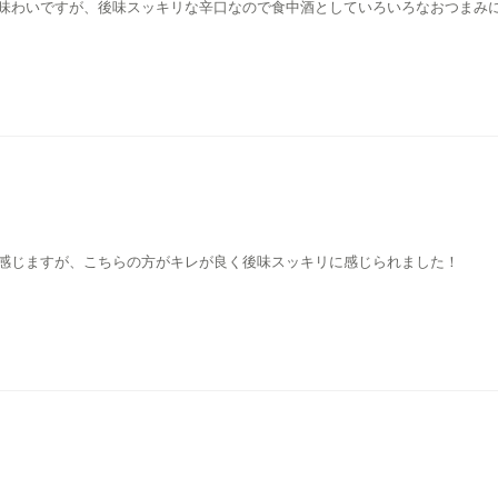
味わいですが、後味スッキリな辛口なので食中酒としていろいろなおつまみに
感じますが、こちらの方がキレが良く後味スッキリに感じられました！