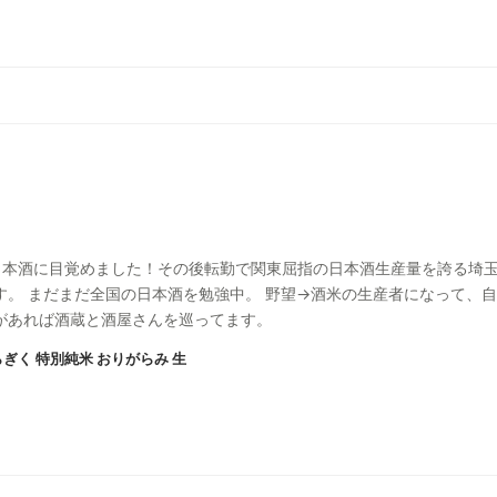
日本酒に目覚めました！その後転勤で関東屈指の日本酒生産量を誇る埼玉
す。 まだまだ全国の日本酒を勉強中。 野望→酒米の生産者になって、
があれば酒蔵と酒屋さんを巡ってます。
ぎく 特別純米 おりがらみ 生