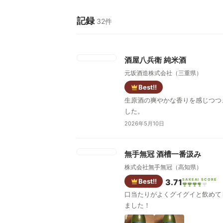
記録
32件
酒屋八兵衛 純米酒
元坂酒造株式会社（三重県）
Best!!
生原酒の爽やかな香りを感じつつ
した。
2026年5月10日
無手無冠 酒槽一番汲み
株式会社無手無冠（高知県）
Best!!
3.71
SAKEAI SCORE
口当たりがよくグイグイと飲めて
ました！