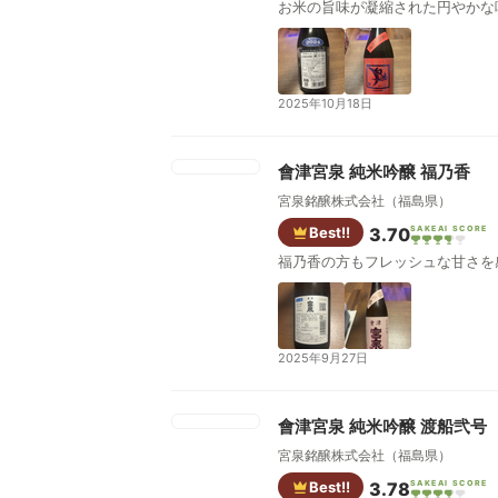
お米の旨味が凝縮された円やかな
2025年10月18日
會津宮泉 純米吟醸 福乃香
宮泉銘醸株式会社（福島県）
Best!!
3.70
SAKEAI SCORE
福乃香の方もフレッシュな甘さを
2025年9月27日
會津宮泉 純米吟醸 渡船弐号
宮泉銘醸株式会社（福島県）
Best!!
3.78
SAKEAI SCORE