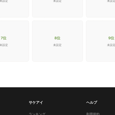
未設定
未設定
未設
7位
8位
9位
未設定
未設定
未設
サケアイ
ヘルプ
ランキング
利用規約