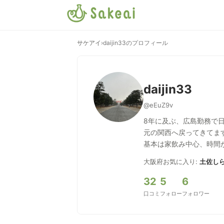
サケアイ
›
daijin33のプロフィール
daijin33
@eEuZ9v
8年に及ぶ、広島勤務で
元の関西へ戻ってきてま
基本は家飲み中心、時間
大阪府
お気に入り:
土佐しら
32
5
6
口コミ
フォロー
フォロワー