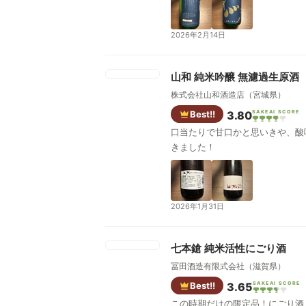
2026年2月14日
山和 純米吟醸 無濾過生原酒
株式会社山和酒造店（宮城県）
Best!!
3.80
SAKEAI SCORE
口当たりで甘口かと思いきや、酸
きました！
2026年1月31日
七本鎗 純米活性にごり酒
冨田酒造有限式会社（滋賀県）
Best!!
3.65
SAKEAI SCORE
この時期だけの限定品！にごり酒