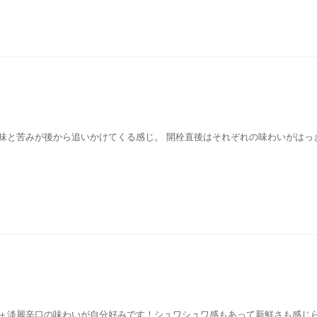
味と苦みが後から追いかけてくる感じ。 開栓直後はそれぞれの味わいがはっ
＋淡麗辛口の味わいが自分好みです！シュワシュワ感もあって新鮮さも感じ