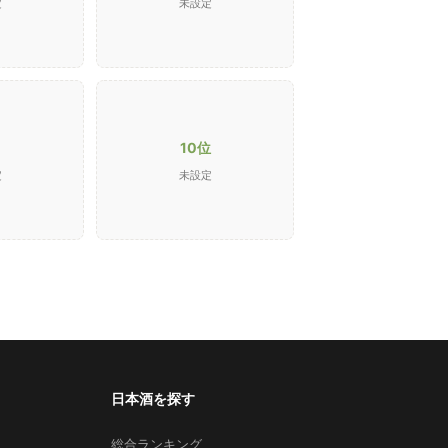
定
未設定
10位
定
未設定
日本酒を探す
総合ランキング