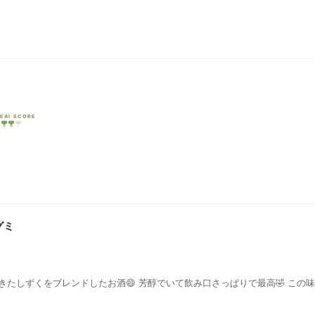
EAI SCORE
グミ
たしずくをブレンドしたお酒😄 芳醇でいて飲み口さっぱりで最高🤣 この