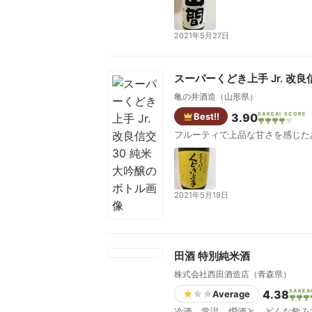
2021年5月27日
スーパーくどき上手 Jr. 改良
亀の井酒造（山形県）
Best!!
3.90
SAKEAI SCORE
フルーティで上品な甘さを感じたあ
2021年5月19日
田酒 特別純米酒
株式会社西田酒造店（青森県）
4.38
SAKEA
Average
冷酒、常温、燗酒と、どんな飲み方