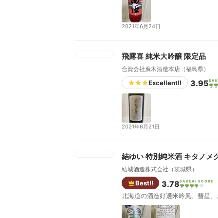
2021年6月24日
飛露喜 純米大吟醸 限定品
合資会社廣木酒造本店（福島県）
3.95
SAK
Excellent!!
2021年6月21日
結ゆい 特別純米酒 キタノメ
結城酒造株式会社（茨城県）
Best!!
3.78
SAKEAI SCORE
北海道の酒造好適米吟風、彗星、き