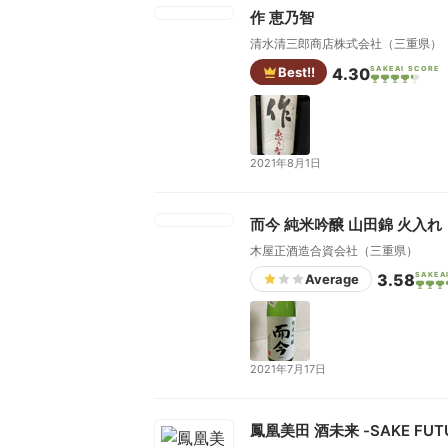
作 恵乃智
清水清三郎商店株式会社（三重県）
Best!!
4.30
SAKEAI SCORE
2021年8月1日
而今 純米吟醸 山田錦 火入れ
木屋正酒造合資会社（三重県）
3.58
SAKEA
Average
2021年7月17日
鳳凰美田 酒未来 -SAKE FU