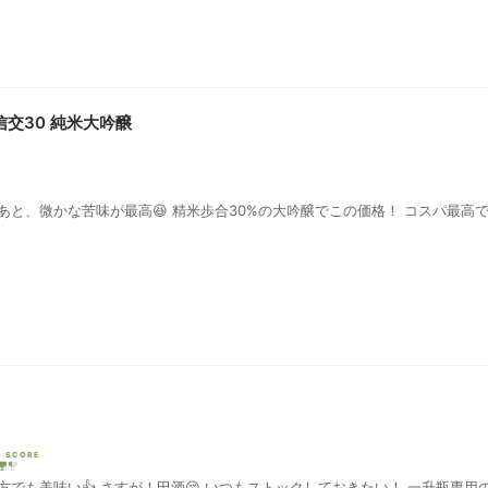
信交30 純米大吟醸
と、微かな苦味が最高😆 精米歩合30%の大吟醸でこの価格！ コスパ最高
I SCORE
でも美味い👍 さすが！田酒😚 いつもストックしておきたい！ 一升瓶専用