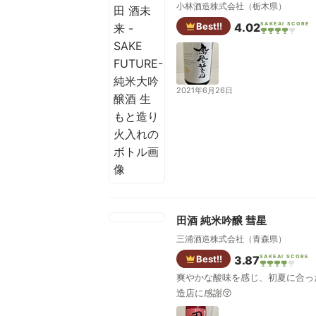
小林酒造株式会社（栃木県）
Best!!
4.02
SAKEAI SCORE
2021年6月26日
田酒 純米吟醸 彗星
三浦酒造株式会社（青森県）
Best!!
3.87
SAKEAI SCORE
爽やかな酸味を感じ、初夏に合っ
造店に感謝😚