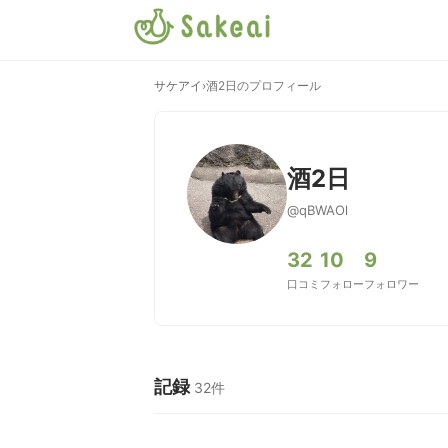
サケアイ
›
酒2日のプロフィール
酒2日
@qBWAOl
32
10
9
口コミ
フォロー
フォロワー
記録
32件