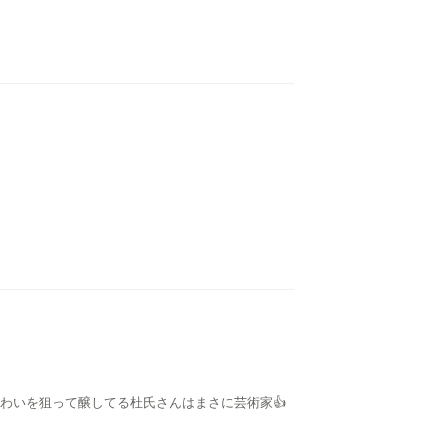
味わいを狙って醸してる杜氏さんはまさに芸術家👍