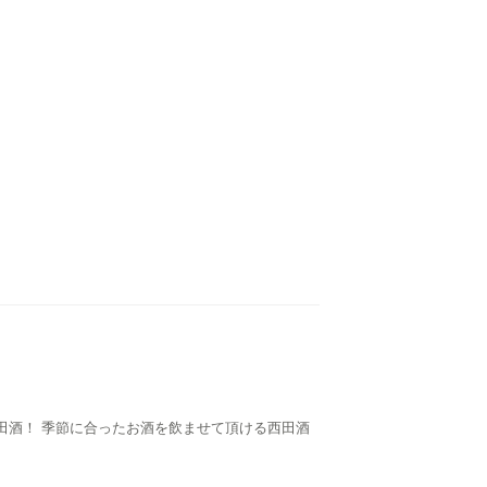
田酒！ 季節に合ったお酒を飲ませて頂ける西田酒