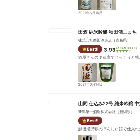
2021年6月16日
田酒 純米吟醸 秋田酒こまち
株式会社西田酒造店（青森県）
Best!!
3.93
SAKEAI SCORE
酒屋さんの冷蔵庫でじっくりと熟
2021年6月14日
山間 仕込み22号 純米吟醸
新潟第一酒造株式会社（新潟県）
Best!!
越後湯沢駅のぽんしゅ館で仕入れた