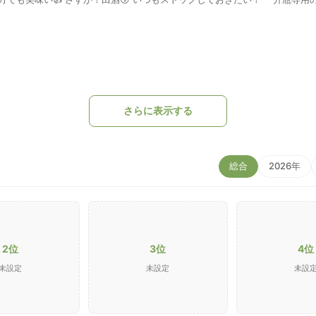
さらに表示する
総合
2026年
2位
3位
4位
未設定
未設定
未設