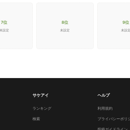
7位
8位
9位
未設定
未設定
未設
サケアイ
ヘルプ
ランキング
利用規約
検索
プライバシーポリ
投稿ガイドライン