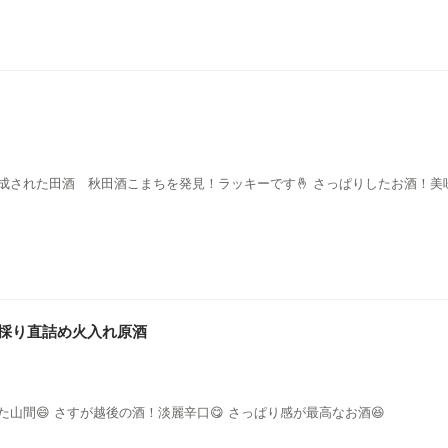
成された田酒 秋田酒こまちを発見！ラッキーです🤞 さっぱりしたお酒！美
 中採り直詰め火入れ原酒
山間😄 さすが越後の酒！淡麗辛口😋 さっぱり感が最高なお酒😆