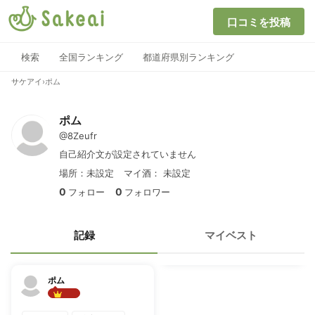
口コミを投稿
検索
全国ランキング
都道府県別ランキング
サケアイ
›
ポム
ポム
@8Zeufr
自己紹介文が設定されていません
場所：未設定
マイ酒：
未設定
0
0
フォロー
フォロワー
記録
マイベスト
ポム
Best!!