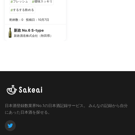
#
フレッシュ
#
後味スッキリ
#
するする飲める
乾杯数：0
投稿日：10月7日
新政 No.6 S-type
新政酒造株式会社（秋田県）
日本酒登録数業界No.1の日本酒記録サービス。
みんなの記録から自分
にあった日本酒を探せる。