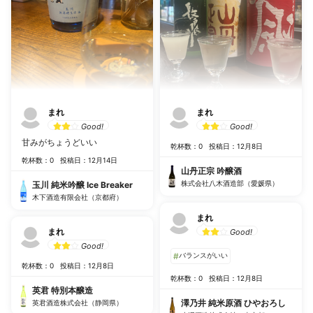
まれ
まれ
Good!
Good!
甘みがちょうどいい
乾杯数：0
投稿日：12月8日
乾杯数：0
投稿日：12月14日
山丹正宗 吟醸酒
株式会社八木酒造部（愛媛県）
玉川 純米吟醸 Ice Breaker
木下酒造有限会社（京都府）
まれ
まれ
Good!
Good!
#
バランスがいい
乾杯数：0
投稿日：12月8日
乾杯数：0
投稿日：12月8日
英君 特別本醸造
澤乃井 純米原酒 ひやおろし
英君酒造株式会社（静岡県）