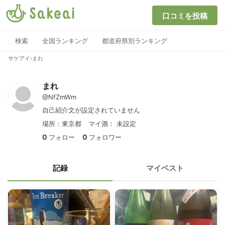
口コミを投稿
検索
全国ランキング
都道府県別ランキング
サケアイ
›
まれ
まれ
@NfZmWm
自己紹介文が設定されていません
場所：東京都
マイ酒：
未設定
0
0
フォロー
フォロワー
記録
マイベスト