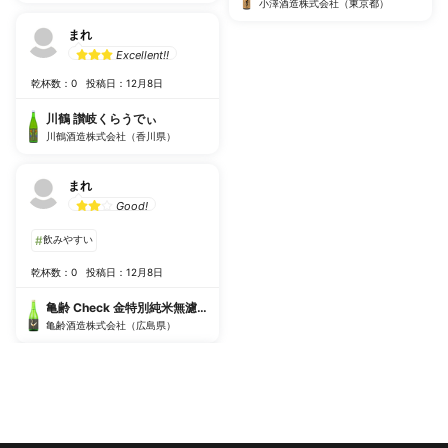
小澤酒造株式会社（東京都）
まれ
Excellent!!
乾杯数：0
投稿日：12月8日
川鶴 讃岐くらうでぃ
川鶴酒造株式会社（香川県）
まれ
Good!
#
飲みやすい
乾杯数：0
投稿日：12月8日
亀齢 Check 金特別純米無濾過生原酒
亀齢酒造株式会社（広島県）