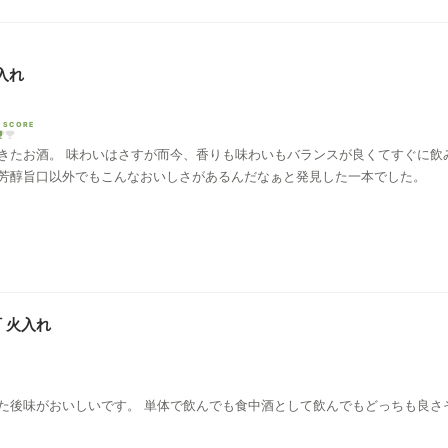
入れ
 SCORE
きたお酒。 味わいはさすが而今、香りも味わいもバランスが良くてすぐに飲
芳醇旨口以外でもこんなおいしさがあるんだなぁと発見した一本でした。
町 火入れ
た後味がおいしいです。 単体で飲んでも食中酒として飲んでもどっちも良さ