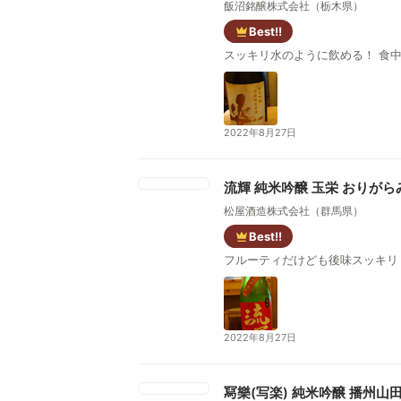
飯沼銘醸株式会社（栃木県）
Best!!
スッキリ水のように飲める！ 食
2022年8月27日
流輝 純米吟醸 玉栄 おりがら
松屋酒造株式会社（群馬県）
Best!!
フルーティだけども後味スッキリ
2022年8月27日
冩樂(写楽) 純米吟醸 播州山