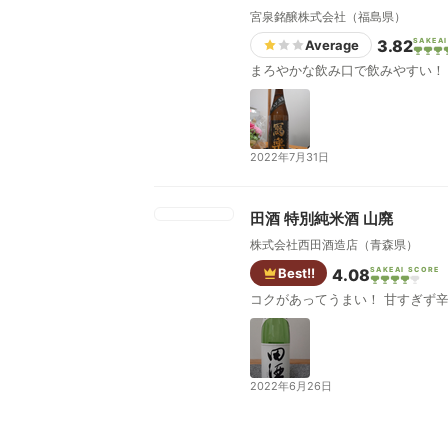
宮泉銘醸株式会社（福島県）
3.82
SAKEAI
Average
まろやかな飲み口で飲みやすい！
2022年7月31日
田酒 特別純米酒 山廃
株式会社西田酒造店（青森県）
Best!!
4.08
SAKEAI SCORE
コクがあってうまい！ 甘すぎず
2022年6月26日