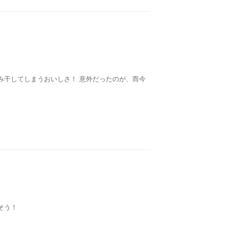
み干してしまうおいしさ！ 意外だったのが、而今
そう！