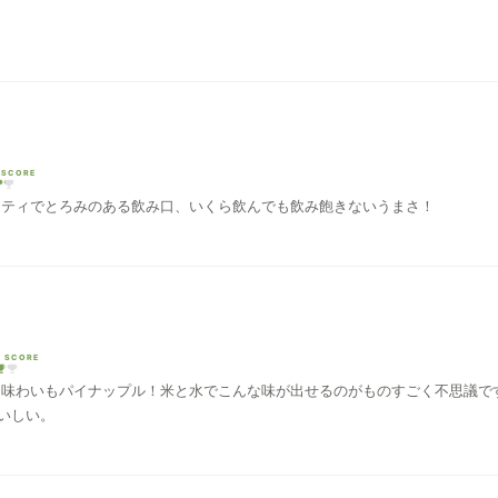
 SCORE
ーティでとろみのある飲み口、いくら飲んでも飲み飽きないうまさ！
I SCORE
も味わいもパイナップル！米と水でこんな味が出せるのがものすごく不思議で
いしい。