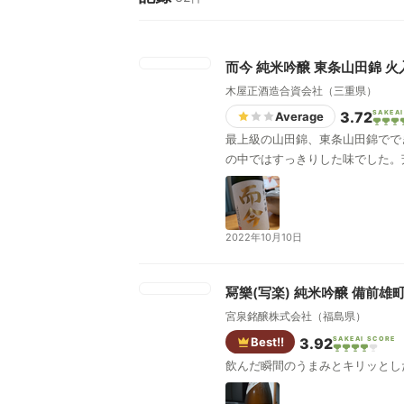
而今 純米吟醸 東条山田錦 火
木屋正酒造合資会社（三重県）
3.72
SAKEAI
Average
最上級の山田錦、東条山田錦でで
の中ではすっきりした味でした。
2022年10月10日
冩樂(写楽) 純米吟醸 備前雄
宮泉銘醸株式会社（福島県）
Best!!
3.92
SAKEAI SCORE
飲んだ瞬間のうまみとキリッとし