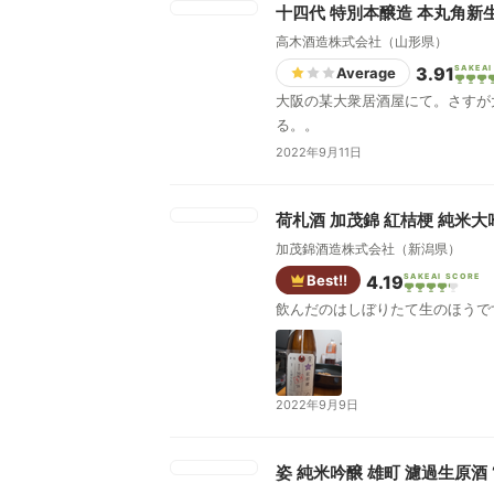
十四代 特別本醸造 本丸角新
高木酒造株式会社（山形県）
3.91
SAKEAI
Average
大阪の某大衆居酒屋にて。さすが
る。。
2022年9月11日
荷札酒 加茂錦 紅桔梗 純米大
加茂錦酒造株式会社（新潟県）
Best!!
4.19
SAKEAI SCORE
飲んだのはしぼりたて生のほうで
2022年9月9日
姿 純米吟醸 雄町 濾過生原酒 