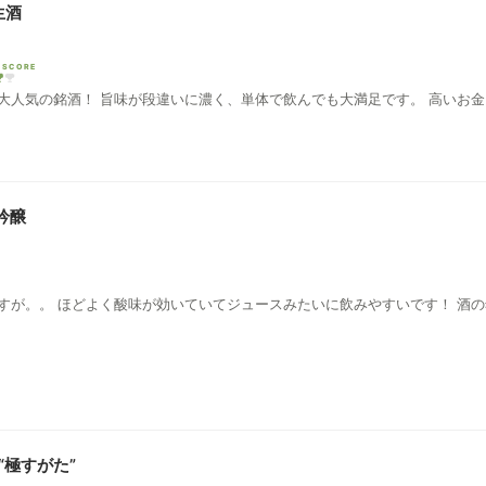
生酒
 SCORE
大人気の銘酒！ 旨味が段違いに濃く、単体で飲んでも大満足です。 高いお
吟醸
すが。。 ほどよく酸味が効いていてジュースみたいに飲みやすいです！ 酒
“極すがた”