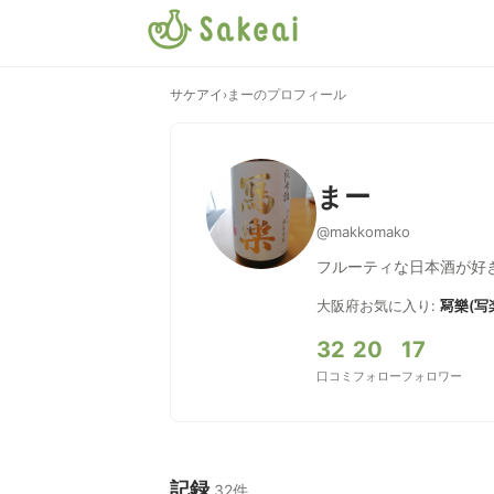
サケアイ
›
まーのプロフィール
まー
@makkomako
フルーティな日本酒が好きで
大阪府
お気に入り:
冩樂(写
32
20
17
口コミ
フォロー
フォロワー
記録
32件