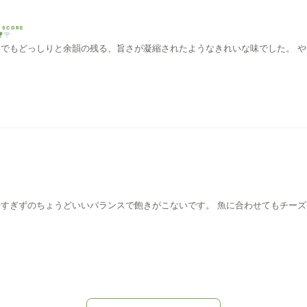
 SCORE
 でもどっしりと余韻の残る、旨さが凝縮されたようなきれいな味でした。 
辛すぎずのちょうどいいバランスで飽きがこないです。 魚に合わせてもチー