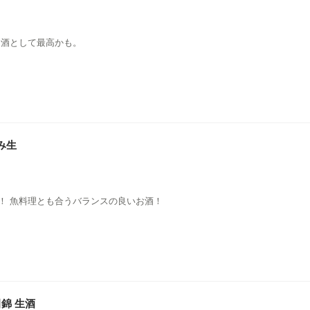
中酒として最高かも。
み生
！ 魚料理とも合うバランスの良いお酒！
田錦 生酒