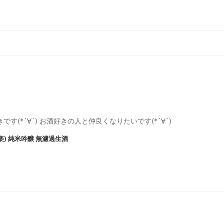
す(*´∀`) お酒好きの人と仲良くなりたいです(*´∀`)
楽) 純米吟醸 無濾過生酒