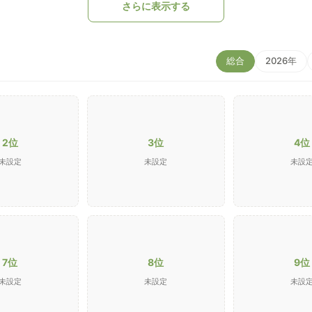
さらに表示する
総合
2026年
2位
3位
4位
未設定
未設定
未設
7位
8位
9位
未設定
未設定
未設