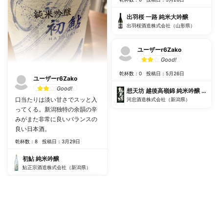
出羽桜 一路 純米大吟醸
出羽桜酒造株式会社（山形県）
ユーザーr6Zako
Good!
乾杯数：0
投稿日：5月26日
ユーザーr6Zako
Good!
想天坊 越後高嶺錦 純米吟醸 無濾
口当たりは淡い甘さでスッと入
河忠酒造株式会社（新潟県）
ってくる。新潟独特の余韻の辛
みがまた非常に良いバランスの
良い日本酒。
乾杯数：8
投稿日：3月29日
初鮎 純米吟醸
鮎正宗酒造株式会社（新潟県）