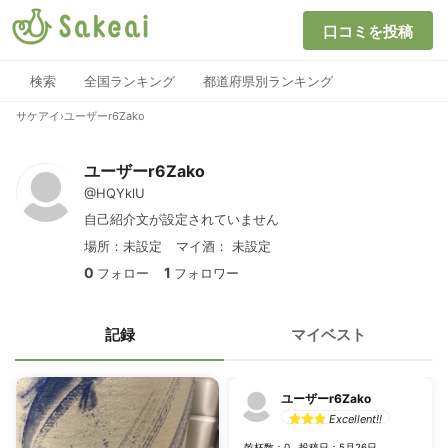
口コミを投稿
検索
全国ランキング
都道府県別ランキング
サケアイ
›
ユーザーr6Zako
ユーザーr6Zako
@HQYklU
自己紹介文が設定されていません
場所：未設定
マイ酒：
未設定
0
1
フォロー
フォロワー
記録
マイベスト
ユーザーr6Zako
Excellent!!
乾杯数：0
投稿日：5月26日