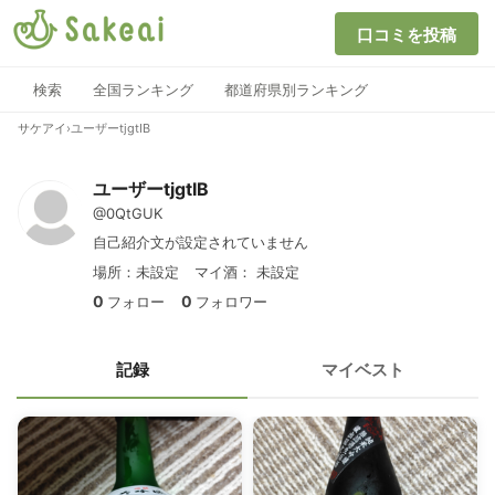
口コミを投稿
検索
全国ランキング
都道府県別ランキング
サケアイ
›
ユーザーtjgtIB
ユーザーtjgtIB
@0QtGUK
自己紹介文が設定されていません
場所：未設定
マイ酒：
未設定
0
0
フォロー
フォロワー
記録
マイベスト