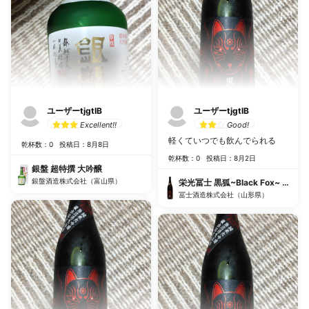
ユーザーtjgtIB
ユーザーtjgtIB
Excellent!!
Good!
軽くていつでも飲んでられる
乾杯数：0
投稿日：8月8日
乾杯数：0
投稿日：8月2日
銀盤 超特撰 大吟醸
銀盤酒造株式会社（富山県）
栄光冨士 黒狐~Black Fox~ 純
冨士酒造株式会社（山形県）