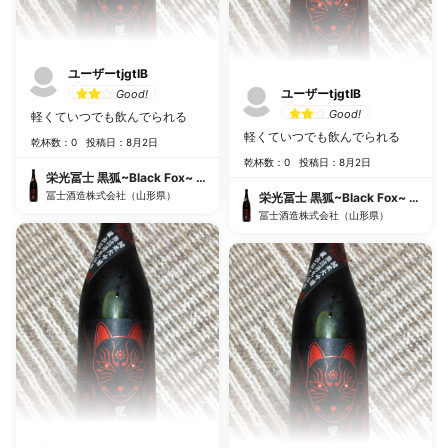
ユーザーtjgtIB
ユーザーtjgtIB
Good!
Good!
軽くていつでも飲んでられる
軽くていつでも飲んでられる
乾杯数：0
投稿日：8月2日
乾杯数：0
投稿日：8月2日
栄光冨士 黒狐~Black Fox~ 純米大吟醸無濾過生原酒
冨士酒造株式会社（山形県）
栄光冨士 黒狐~Black Fox~ 純
冨士酒造株式会社（山形県）