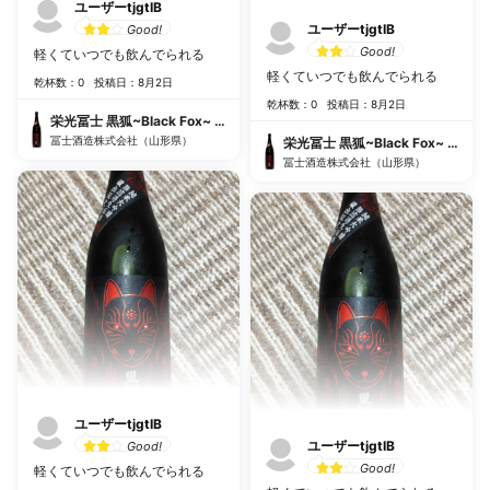
ユーザーtjgtIB
ユーザーtjgtIB
Good!
Good!
軽くていつでも飲んでられる
軽くていつでも飲んでられる
乾杯数：0
投稿日：8月2日
乾杯数：0
投稿日：8月2日
栄光冨士 黒狐~Black Fox~ 純米大吟醸無濾過生原酒
冨士酒造株式会社（山形県）
栄光冨士 黒狐~Black Fox~ 純
冨士酒造株式会社（山形県）
ユーザーtjgtIB
ユーザーtjgtIB
Good!
Good!
軽くていつでも飲んでられる