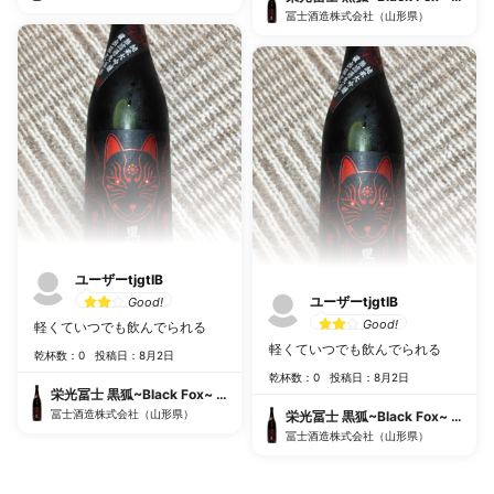
冨士酒造株式会社（山形県）
ユーザーtjgtIB
ユーザーtjgtIB
Good!
Good!
軽くていつでも飲んでられる
軽くていつでも飲んでられる
乾杯数：0
投稿日：8月2日
乾杯数：0
投稿日：8月2日
栄光冨士 黒狐~Black Fox~ 純米大吟醸無濾過生原酒
冨士酒造株式会社（山形県）
栄光冨士 黒狐~Black Fox~ 純
冨士酒造株式会社（山形県）