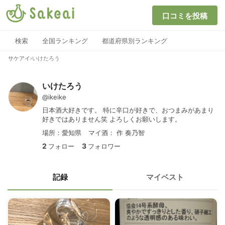
口コミを投稿
検索
全国ランキング
都道府県別ランキング
サケアイ
›
いけたろう
いけたろう
@ikeike
日本酒大好きです。 特に辛口が好きで、おつまみがあまり
好きではありません笑 よろしくお願いします。
場所：愛知県
マイ酒：
作 奏乃智
2
3
フォロー
フォロワー
記録
マイベスト