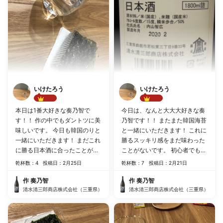
いけたろう
いけたろう
Best!!
Best!!
本日は1番大好きな奏乃智で
今日は、なんと大大大好きな奏
す！！ 作の中でもダントツに美
乃智です！！ またまた韓国海苔
味しいです。 今日も韓国のりと
と一緒にいただきます！ これに
一緒にいただきます！ まだこれ
勝るスッキリ感をまだ味わった
に勝る日本酒に合ったことがな
ことがないです。 初心者でも飲
いので、似た系統でおすすめが
みやすいと思います。 ぜひ、
乾杯数：4
投稿日：2月25日
乾杯数：7
投稿日：2月21日
ありましたら教えてください！
作 奏乃智を一度は呑んでみて
ください！
作 奏乃智
作 奏乃智
清水清三郎商店株式会社（三重県）
清水清三郎商店株式会社（三重県）