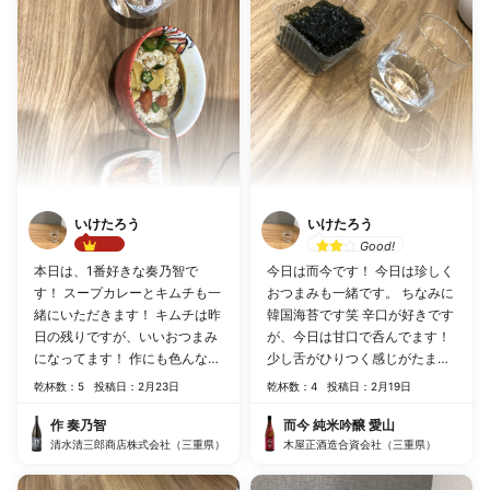
いけたろう
いけたろう
Good!
Best!!
本日は、1番好きな奏乃智で
今日は而今です！ 今日は珍しく
す！ スープカレーとキムチも一
おつまみも一緒です。 ちなみに
緒にいただきます！ キムチは昨
韓国海苔です笑 辛口が好きです
日の残りですが、いいおつまみ
が、今日は甘口で呑んでます！
になってます！ 作にも色んな種
少し舌がひりつく感じがたまら
類がありますが、奏乃智が1番
ないです。
乾杯数：5
投稿日：2月23日
乾杯数：4
投稿日：2月19日
おすすめです！ では、1人でし
っぽりいただきます！
作 奏乃智
而今 純米吟醸 愛山
清水清三郎商店株式会社（三重県）
木屋正酒造合資会社（三重県）