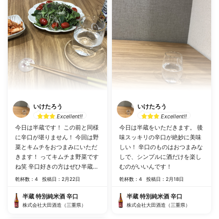
いけたろう
いけたろう
Excellent!!
Excellent!!
今日は半蔵です！ この前と同様
今日は半蔵をいただきます。 後
に辛口が堪りません！ 今回は野
味スッキリの辛口が絶妙に美味
菜とキムチをおつまみにいただ
しい！ 辛口のものはおつまみな
きます！ ってキムチま野菜です
しで、シンプルに酒だけを楽し
ね笑 辛口好きの方はぜひ半蔵を
むのがいいんです！
どうぞ！
乾杯数：4
投稿日：2月22日
乾杯数：4
投稿日：2月18日
半蔵 特別純米酒 辛口
半蔵 特別純米酒 辛口
株式会社大田酒造（三重県）
株式会社大田酒造（三重県）