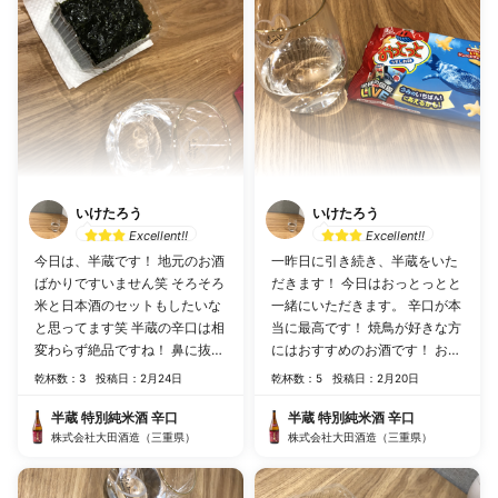
いけたろう
いけたろう
Excellent!!
Excellent!!
今日は、半蔵です！ 地元のお酒
一昨日に引き続き、半蔵をいた
ばかりですいません笑 そろそろ
だきます！ 今日はおっとっとと
米と日本酒のセットもしたいな
一緒にいただきます。 辛口が本
と思ってます笑 半蔵の辛口は相
当に最高です！ 焼鳥が好きな方
変わらず絶品ですね！ 鼻に抜け
にはおすすめのお酒です！ お店
る風味もたまりません！
でビールを飲んだ後の2杯目か
乾杯数：3
投稿日：2月24日
乾杯数：5
投稿日：2月20日
らは、半蔵があったら必ず頼ん
でます！
半蔵 特別純米酒 辛口
半蔵 特別純米酒 辛口
株式会社大田酒造（三重県）
株式会社大田酒造（三重県）