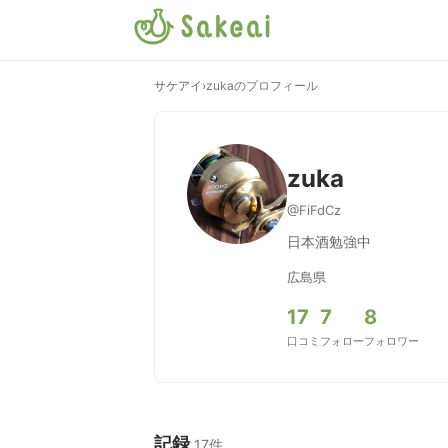
サケアイ
›
zukaのプロフィール
zuka
@FiFdCz
日本酒勉強中
広島県
17
7
8
口コミ
フォロー
フォロワー
記録
17件