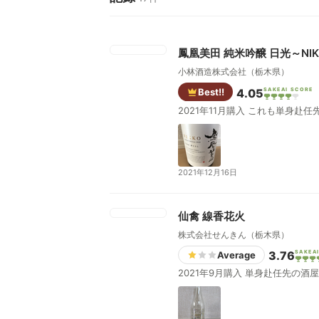
鳳凰美田 純米吟醸 日光～NIK
小林酒造株式会社（栃木県）
Best!!
4.05
SAKEAI SCORE
2021年11月購入 これも単身赴
2021年12月16日
仙禽 線香花火
株式会社せんきん（栃木県）
3.76
SAKEA
Average
2021年9月購入 単身赴任先の