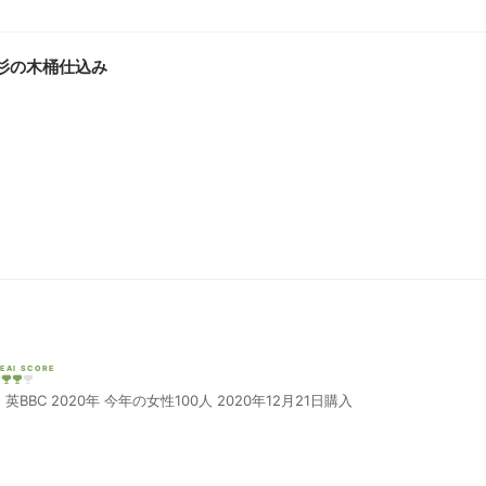
田杉の木桶仕込み
EAI SCORE
さっぱりした飲み口 後味すっきり 英BBC 2020年 今年の女性100人 2020年12月21日購入