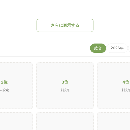
さらに表示する
総合
2026年
2位
3位
4位
未設定
未設定
未設