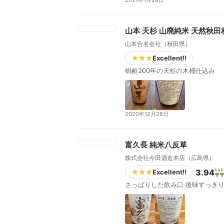
2021年1月28日
山本 天杉 山廃純米 天然秋
山本合名会社（秋田県）
Excellent!!
樹齢200年の天杉の木桶仕込み
2020年12月28日
富久長 純米八反草
株式会社今田酒造本店（広島県）
3.94
SAK
Excellent!!