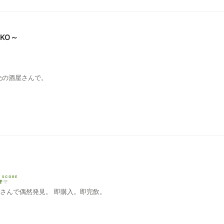
KO～
任先の酒屋さんで。
I SCORE
酒屋さんで偶然発見。 即購入。即完飲。