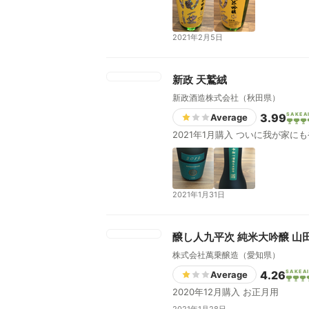
2021年2月5日
新政 天鷲絨
新政酒造株式会社（秋田県）
3.99
SAKEA
Average
2021年1月購入 ついに
2021年1月31日
醸し人九平次 純米大吟醸 山
株式会社萬乗醸造（愛知県）
4.26
SAKEA
Average
2020年12月購入 お正月用