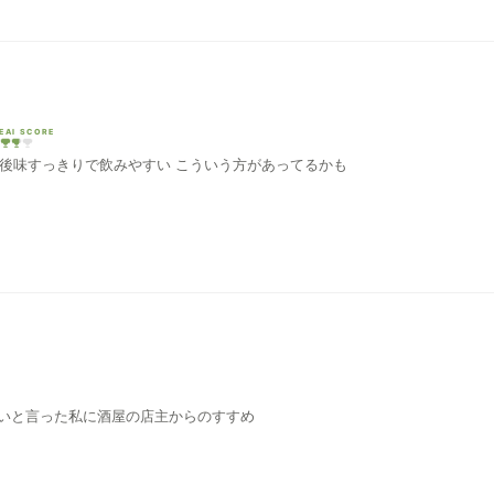
EAI SCORE
2020年12月購入 量販店にて購入 後味すっきりで飲みやすい こういう方があってるかも
0年11月購入 甘口がいいと言った私に酒屋の店主からのすすめ