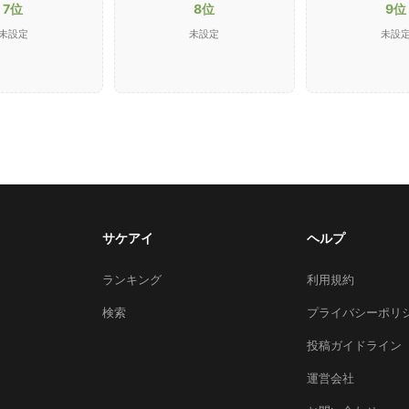
7位
8位
9位
未設定
未設定
未設
サケアイ
ヘルプ
ランキング
利用規約
検索
プライバシーポリ
投稿ガイドライン
運営会社