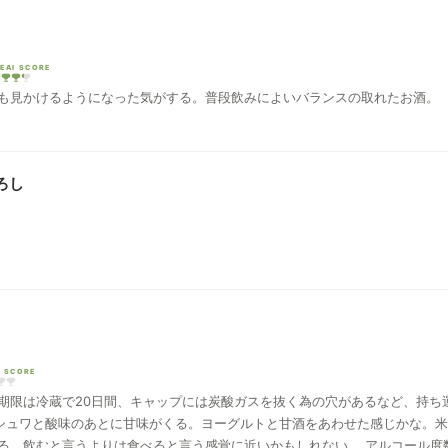
EAI SCORE
も見かけるようになった気がする。普段飲みによいバランスの取れたお酒。
ろし
I SCORE
賞味期限は冷蔵で20日間、キャップには炭酸ガスを抜く為の穴があるなど、持ち
べると言う感覚に近いかもしれない。 アルコール度数が6%なのでゴクゴク飲んでしまう。 600ml瓶と