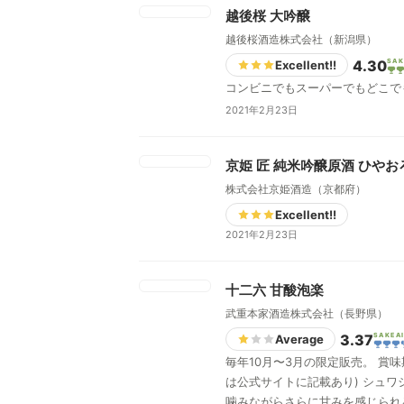
越後桜 大吟醸
越後桜酒造株式会社（新潟県）
4.30
SAK
Excellent!!
コンビニでもスーパーでもどこで
2021年2月23日
京姫 匠 純米吟醸原酒 ひやお
株式会社京姫酒造（京都府）
Excellent!!
2021年2月23日
十二六 甘酸泡楽
武重本家酒造株式会社（長野県）
3.37
SAKEA
Average
毎年10月〜3月の限定販売。 
は公式サイトに記載あり) シュワシュワと酸味のあとに甘味がくる。ヨーグルトと甘酒をあわせた感じかな。米麹のつぶつぶがしっかり残っているので、それを
噛みながらさらに甘みを感じられる。飲むと言うよりは食