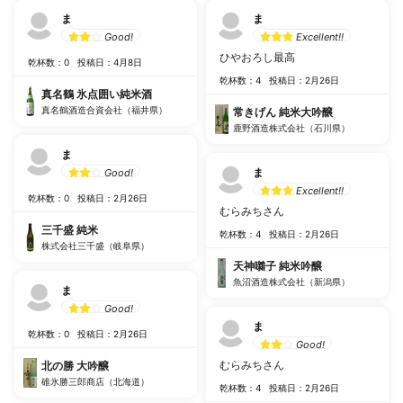
ま
ま
Good!
Excellent!!
ひやおろし最高
乾杯数：0
投稿日：4月8日
乾杯数：4
投稿日：2月26日
真名鶴 氷点囲い純米酒
真名鶴酒造合資会社（福井県）
常きげん 純米大吟醸
鹿野酒造株式会社（石川県）
ま
ま
Good!
Excellent!!
乾杯数：0
投稿日：2月26日
むらみちさん
三千盛 純米
乾杯数：4
投稿日：2月26日
株式会社三千盛（岐阜県）
天神囃子 純米吟醸
魚沼酒造株式会社（新潟県）
ま
Good!
ま
乾杯数：0
投稿日：2月26日
Good!
むらみちさん
北の勝 大吟醸
碓氷勝三郎商店（北海道）
乾杯数：4
投稿日：2月26日