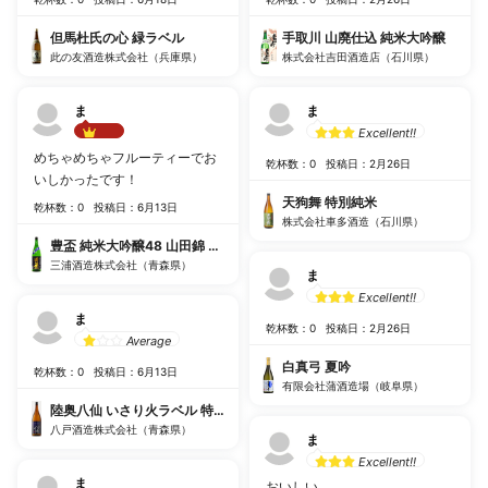
但馬杜氏の心 緑ラベル
手取川 山廃仕込 純米大吟醸
此の友酒造株式会社（兵庫県）
株式会社吉田酒造店（石川県）
ま
ま
Excellent!!
Best!!
めちゃめちゃフルーティーでお
乾杯数：0
投稿日：2月26日
いしかったです！
天狗舞 特別純米
乾杯数：0
投稿日：6月13日
株式会社車多酒造（石川県）
豊盃 純米大吟醸48 山田錦 生酒
三浦酒造株式会社（青森県）
ま
Excellent!!
ま
乾杯数：0
投稿日：2月26日
Average
白真弓 夏吟
乾杯数：0
投稿日：6月13日
有限会社蒲酒造場（岐阜県）
陸奥八仙 いさり火ラベル 特別純米 火入
八戸酒造株式会社（青森県）
ま
Excellent!!
ま
おいしい