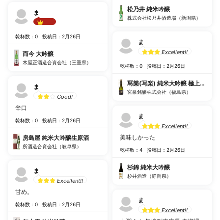
松乃井 純米吟醸
ま
株式会社松乃井酒造場（新潟県）
Best!!
乾杯数：0
投稿日：2月26日
ま
Excellent!!
而今 大吟醸
木屋正酒造合資会社（三重県）
乾杯数：0
投稿日：2月26日
冩樂(写楽) 純米大吟醸 極上二割
ま
宮泉銘醸株式会社（福島県）
Good!
辛口
ま
乾杯数：0
投稿日：2月26日
Excellent!!
美味しかった
房島屋 純米大吟醸生原酒
所酒造合資会社（岐阜県）
乾杯数：4
投稿日：2月26日
杉錦 純米大吟醸
ま
杉井酒造（静岡県）
Excellent!!
甘め。
ま
乾杯数：0
投稿日：2月26日
Excellent!!