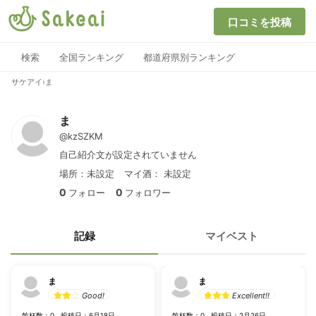
口コミを投稿
検索
全国ランキング
都道府県別ランキング
サケアイ
›
ま
ま
@kzSZKM
自己紹介文が設定されていません
場所：未設定
マイ酒：
未設定
0
0
フォロー
フォロワー
記録
マイベスト
ま
ま
Good!
Excellent!!
乾杯数：0
投稿日：6月18日
乾杯数：0
投稿日：2月26日