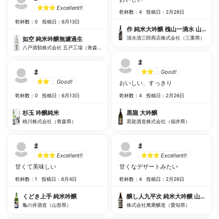
Excellent!!
乾杯数：4
投稿日：2月26日
乾杯数：0
投稿日：6月13日
作 純米大吟醸 槐山一滴水 山田錦
清水清三郎商店株式会社（三重県）
如空 純米吟醸無濾過生
八戸酒類株式会社 五戸工場（青森県）
ま
ま
Good!
Good!
おいしい、すっきり
乾杯数：0
投稿日：6月13日
乾杯数：4
投稿日：2月26日
杉玉 吟醸純米
黒龍 大吟醸
桃川株式会社（青森県）
黒龍酒造株式会社（福井県）
ま
ま
Excellent!!
Excellent!!
甘くて美味しい
甘くなデザートみたい
乾杯数：1
投稿日：6月4日
乾杯数：4
投稿日：2月26日
くどき上手 純米吟醸
醸し人九平次 純米大吟醸 山田錦
亀の井酒造（山形県）
株式会社萬乗醸造（愛知県）