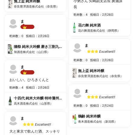
小粥さん 矢嶋副支店長 廣瀬課
無上盃 純米吟醸
奈良豊澤酒造株式会社（奈良県）
長
乾杯数：4
投稿日：2月26日
ま
花の舞 純米酒
花の舞酒造株式会社（静岡県）
Best!!
乾杯数：0
投稿日：2月26日
ま
獺祭 純米大吟醸 磨き三割九分 遠心分離
Excellent!!
旭酒造株式会社（山口県）
乾杯数：0
投稿日：2月26日
ま
無上盃 純米吟醸
奈良豊澤酒造株式会社（奈良県）
Best!!
おいしい。ひろきくんと
乾杯数：4
投稿日：2月26日
ま
Excellent!!
十四代 純米大吟醸 特吟藩州愛山
高木酒造株式会社（山形県）
乾杯数：0
投稿日：2月24日
鶴齢 純米吟醸
ま
青木酒造株式会社（新潟県）
Excellent!!
大と東京で飲んだ酒、スッキリ