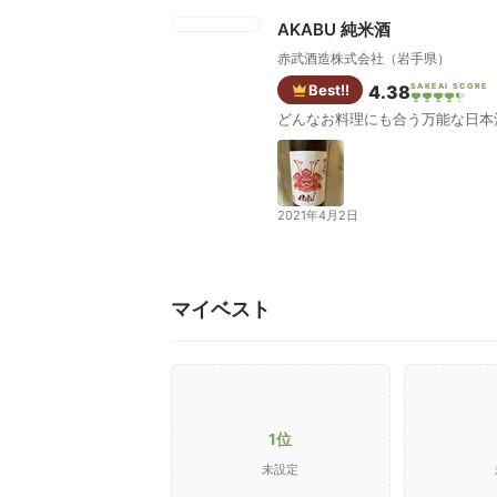
AKABU 純米酒
赤武酒造株式会社（岩手県）
Best!!
4.38
SAKEAI SCORE
どんなお料理にも合う万能な日本
2021年4月2日
マイベスト
1位
未設定