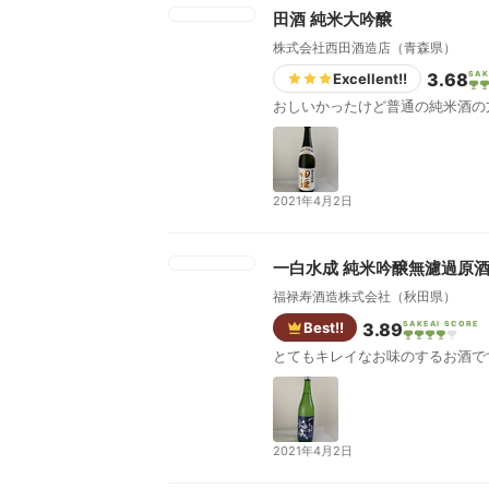
田酒 純米大吟醸
株式会社西田酒造店（青森県）
3.68
SAK
Excellent!!
おしいかったけど普通の純米酒の
2021年4月2日
一白水成 純米吟醸無濾過原
福禄寿酒造株式会社（秋田県）
Best!!
3.89
SAKEAI SCORE
とてもキレイなお味のするお酒で
2021年4月2日