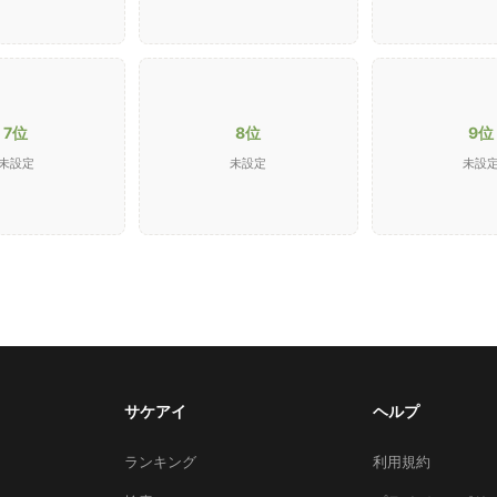
7位
8位
9位
未設定
未設定
未設
サケアイ
ヘルプ
ランキング
利用規約