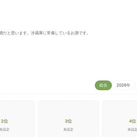
酒だと思います。冷蔵庫に常備しているお酒です。
総合
2026年
2位
3位
4位
未設定
未設定
未設