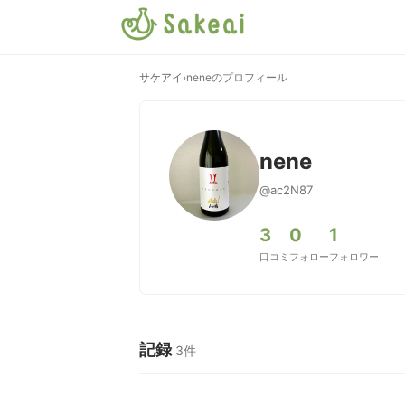
サケアイ
›
neneのプロフィール
nene
@ac2N87
3
0
1
口コミ
フォロー
フォロワー
記録
3件