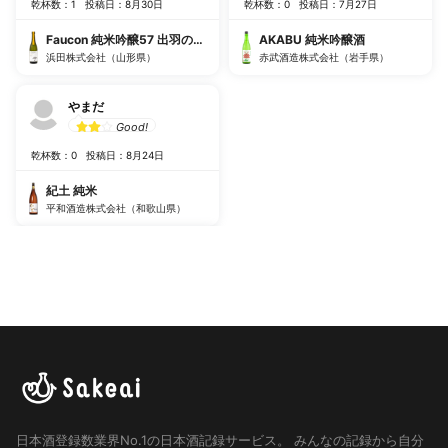
乾杯数：1
投稿日：8月30日
乾杯数：0
投稿日：7月27日
Faucon 純米吟醸57 出羽の里 生貯
AKABU 純米吟醸酒
浜田株式会社（山形県）
赤武酒造株式会社（岩手県）
やまだ
Good!
乾杯数：0
投稿日：8月24日
紀土 純米
平和酒造株式会社（和歌山県）
日本酒登録数業界No.1の日本酒記録サービス。
みんなの記録から自分