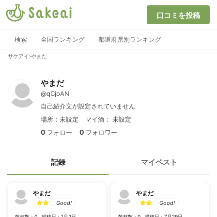
口コミを投稿
検索
全国ランキング
都道府県別ランキング
サケアイ
›
やまだ
やまだ
@qCjoAN
自己紹介文が設定されていません
場所：未設定
マイ酒：
未設定
0
0
フォロー
フォロワー
記録
マイベスト
やまだ
やまだ
Good!
Good!
乾杯数：0
投稿日：1月2日
乾杯数：0
投稿日：7月29日