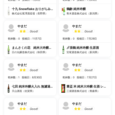
十九 Snowflake おりがらみ純米生原酒
鶴齢 純米吟醸
株式会社尾澤酒造場（長野県）
青木酒造株式会社（新潟県）
やまだ
やまだ
Good!
Good!
乾杯数：0
投稿日：11月7日
乾杯数：0
投稿日：7月29日
まんさくの花 純米大吟醸一度火入れ原酒 超限定
〆張鶴 純米吟醸 生原酒
日の丸醸造株式会社（秋田県）
宮尾酒造株式会社（新潟県）
やまだ
やまだ
Good!
Good!
乾杯数：1
投稿日：8月30日
乾杯数：0
投稿日：7月27日
七田 純米吟醸火入れ 無濾過原酒
豊盃 米 純米大吟醸 生酒 レインボ
天山酒造（佐賀県）
三浦酒造株式会社（青森県）
やまだ
やまだ
Good!
Good!