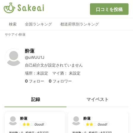
口コミを投稿
検索
全国ランキング
都道府県別ランキング
サケアイ
›
酔蓮
酔蓮
@uWUU1J
自己紹介文が設定されていません
場所：未設定
マイ酒：
未設定
0
0
フォロー
フォロワー
記録
マイベスト
酔蓮
酔蓮
Good!
Good!
乾杯数：0
投稿日：6月27日
乾杯数：0
投稿日：6月27日