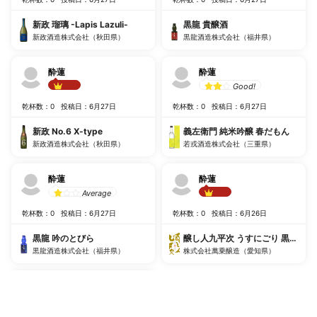
新政 瑠璃 -Lapis Lazuli-
黒龍 貴醸酒
新政酒造株式会社（秋田県）
黒龍酒造株式会社（福井県）
酔蓮
酔蓮
Good!
Best!!
乾杯数：0
投稿日：6月27日
乾杯数：0
投稿日：6月27日
新政 No.6 X-type
義左衛門 純米吟醸 春だもん
新政酒造株式会社（秋田県）
若戎酒造株式会社（三重県）
酔蓮
酔蓮
Average
Best!!
乾杯数：0
投稿日：6月27日
乾杯数：0
投稿日：6月26日
黒龍 吟のとびら
醸し人九平次 うすにごり 黒田庄産
黒龍酒造株式会社（福井県）
株式会社萬乗醸造（愛知県）