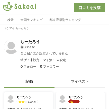
口コミを投稿
検索
全国ランキング
都道府県別ランキング
サケアイ
›
ちーたろう
ちーたろう
@G3nsKc
自己紹介文が設定されていません
場所：未設定
マイ酒：
未設定
0
0
フォロー
フォロワー
記録
マイベスト
ちーたろう
ちーたろう
Good!
Best!!
乾杯数：0
投稿日：12月27日
乾杯数：0
投稿日：12月27日