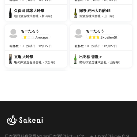
久保田 純米大吟醸
獺祭 純米大吟醸45
朝日酒造株式会社（新潟県）
旭酒造株式会社（山口県）
ちーたろう
ちーたろう
Average
Excellent!!
乾杯数：0
投稿日：12月27日
乾杯数：0
投稿日：12月27日
玄亀 大吟醸
出羽桜 雪漫々
亀の井酒造合資会社（大分県）
出羽桜酒造株式会社（山形県）
日本酒登録数業界No.1の日本酒記録サービス。
みんなの記録から自分