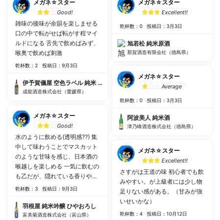
メガネ☆スター
メガネ☆スター
Good!
Excellent!!
雑味の後味が余韻を楽しませる
乾杯数：0
投稿日：3月3日
口の中で転がせば転がす程マイ
ルドになる 舌先で飲めばみず、
旭若松 純米原酒
喉奥で飲めば刺激
那賀酒造有限会社（徳島県）
乾杯数：2
投稿日：9月3日
メガネ☆スター
伊予賀儀屋 空色ラベル 純米 無濾過生原酒
Average
成龍酒造株式会社（愛媛県）
乾杯数：0
投稿日：3月3日
メガネ☆スター
阿波美人 純米酒
Good!
津乃峰酒造株式会社（徳島県）
水のように飲める(透明感??) 集
中して味わうことでマスカット
メガネ☆スター
のような甘味を感じ、日本酒の
Excellent!!
喉越しを楽しめる 一気に飲むの
さすがは王道の味 初心者でも飲
も乙だが、隠れている香りや甘
みやすい。が上級者には少し物
味を楽しむのもまた一興
乾杯数：3
投稿日：9月3日
足りない感がある。（甘みが強
いせいかな）
羽根屋 純米吟醸 ひやおろし
乾杯数：4
投稿日：10月12日
富美菊酒造株式会社（富山県）