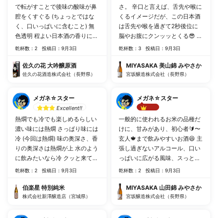
で転がすことで後味の酸味が鼻
さ。 辛口と言えば、舌先や喉に
腔をくすぐる (ちょっとではな
くるイメージだが、この日本酒
く、口いっぱいに含むこと) 無
は舌先や喉を過ぎて2秒後位に
色透明 程よい日本酒の香りに程
脳やお腹にクンッッとくる😎 辛
よい辛口 日本酒の苦手な人は一
口とはまた別区分のような味わ
乾杯数：2
投稿日：9月3日
乾杯数：3
投稿日：9月3日
気に飲み、 好きな人は舌先舌奥
い😋
で楽しみ、後味も楽しむ一石三
佐久の花 大吟醸原酒
MIYASAKA 美山錦 みやさか
鳥 (酔ってることもあり)香りだ
佐久の花酒造株式会社（長野県）
宮坂醸造株式会社（長野県）
けで楽しめる笑
メガネ☆スター
メガネ☆スター
Excellent!!
Best!!
熱燗でも冷でも楽しめるらしい
一般的に使われるお米の品種だ
濃い味には熱燗 さっぱり味には
けに、甘みがあり、初心者🔰〜
冷 (今回は熱燗) 味の奥深さ、香
玄人🍁まで飲みやすいお酒😆 主
りの奥深さは熱燗が上 水のよう
張し過ぎないアルコール、口い
に飲みたいなら冷 クッと来てス
っぱいに広がる風味、スっとお
っと逃げるため、物足りなさを
腹に入る爽やかさ🧚
乾杯数：2
投稿日：9月3日
乾杯数：2
投稿日：9月3日
感じる…がお門違い! 1度口に含
んでの味香りを楽しめ、喉奥で
伯楽星 特別純米
MIYASAKA 山田錦 みやさか
の熱燗の勢いを楽しめる ぬるく
株式会社新澤醸造店（宮城県）
宮坂醸造株式会社（長野県）
なって日本酒感が強まっても嫌
味がない