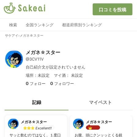
口コミを投稿
検索
全国ランキング
都道府県別ランキング
サケアイ
›
メガネ☆スター
メガネ☆スター
@3CV11V
自己紹介文が設定されていません
場所：未設定
マイ酒：
未設定
0
0
フォロー
フォロワー
記録
マイベスト
メガネ☆スター
メガネ☆スター
Excellent!!
Best!!
サッと飲むのではなく、１度口
お腹、頭にクンッッとくる鋭