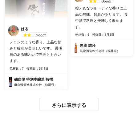
Good!
控えめなフルーティな香りに上
品な酸味、旨みがあります。 食
中酒で料理と美味しく飲めま
す。
はる
乾杯数：6
投稿日：3月5日
Good!
メロンのような香り、上品な甘
黒龍 純吟
みと酸味が美味しいです。 透明
黒龍酒造株式会社（福井県）
感のある味わいで料理とも合い
ます。
乾杯数：7
投稿日：5月1日
磯自慢 特別本醸造 特撰
磯自慢酒造株式会社（静岡県）
さらに表示する