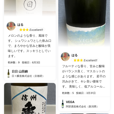
はる
Excellent!!
メロンのような香り、風味で
す。 シュワシュワとした飲み口
で、まろやかな甘みと酸味が美
味しいです。スッキリとしてい
はる
ます。
Excellent!!
乾杯数：9
投稿日：6月3日
フルーティな香り、甘みと酸味
がバランス良く、マスカットの
日日 山田錦
日々醸造株式会社（京都府）
ような感じがあります。 若干の
渋みがきて、キレ良い後味で
す。 美味しく、低アルコールで
どんどんと飲めてしまいます。
乾杯数：5
投稿日：3月31日
VEGA
阿部酒造株式会社（新潟県）