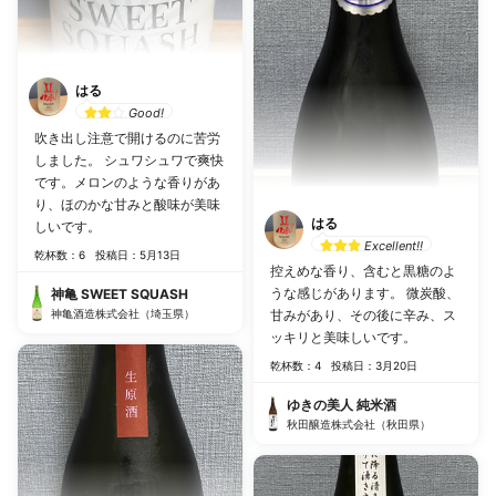
はる
Good!
吹き出し注意で開けるのに苦労
しました。 シュワシュワで爽快
です。メロンのような香りがあ
り、ほのかな甘みと酸味が美味
はる
しいです。
Excellent!!
乾杯数：6
投稿日：5月13日
控えめな香り、含むと黒糖のよ
うな感じがあります。 微炭酸、
神亀 SWEET SQUASH
神亀酒造株式会社（埼玉県）
甘みがあり、その後に辛み、ス
ッキリと美味しいです。
乾杯数：4
投稿日：3月20日
ゆきの美人 純米酒
秋田醸造株式会社（秋田県）