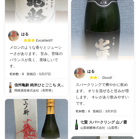
はる
Excellent!!
メロンのような香りとジューシ
ーさがあります。 甘み、苦味の
バランスが良く、美味しいで
す。
はる
乾杯数：8
投稿日：5月27日
Good!
スパークリングで爽やかに飲め
信州亀齢 純米ひとごこち 火入れ
岡崎酒造株式会社（長野県）
ます。 オリを混ぜると甘みが増
します。 キレがあり飲みやすい
です。
乾杯数：6
投稿日：3月31日
七賢 スパークリング 山ノ霞
山梨銘醸株式会社（山梨県）