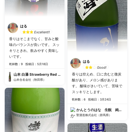
はる
Excellent!!
香りはそこまでなく、甘みと酸
味のバランスが良いです。 スッ
キリときれ、飲みやすく美味し
いです。
はる
乾杯数：9
投稿日：5月18日
Good!
香りは控えめ、口に含むと微炭
山本 白瀑 Strawberry Red ストロベリーレッド
山本合名会社（秋田県）
酸があり、メロン感がありま
す。 酸味がきいていて、苦味で
スッキリとします。
乾杯数：6
投稿日：3月24日
かんとうのはな 生酛 純米吟醸
聖酒造株式会社（群馬県）