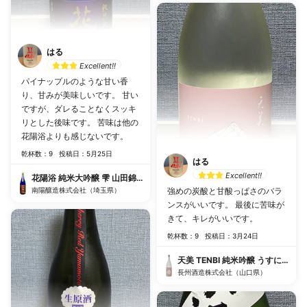
はる
Excellent!!
パイナップルのような甘い香
り、甘みが美味しいです。 甘い
ですが、ダレることなくスッキ
リとした後味です。 苦味は他の
花陽浴よりも感じないです。
乾杯数：9
投稿日：5月25日
はる
Excellent!!
花陽浴 純米大吟醸 雫 山田錦40% 生原酒
南陽釀造株式会社（埼玉県）
強めの炭酸と甘酸っぱさのバラ
ンスがいいです。 最後に苦味が
きて、キレがいいです。
乾杯数：9
投稿日：3月24日
天美 TENBI 純米吟醸 うすにごり 
長州酒造株式会社（山口県）