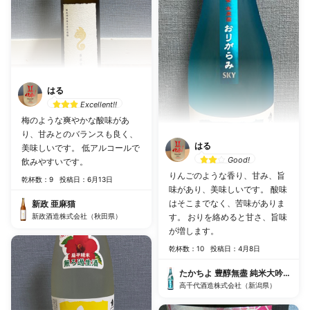
はる
Excellent!!
梅のような爽やかな酸味があ
り、甘みとのバランスも良く、
はる
美味しいです。 低アルコールで
Good!
飲みやすいです。
りんごのような香り、甘み、旨
乾杯数：9
投稿日：6月13日
味があり、美味しいです。 酸味
はそこまでなく、苦味がありま
新政 亜麻猫
新政酒造株式会社（秋田県）
す。 おりを絡めると甘さ、旨味
が増します。
乾杯数：10
投稿日：4月8日
たかちよ 豊醇無盡 純米大吟醸 扁
高千代酒造株式会社（新潟県）