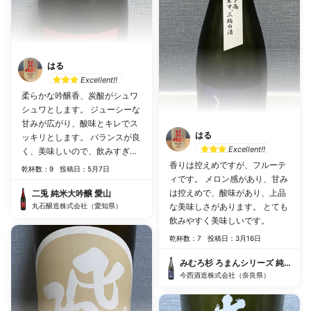
はる
Excellent!!
柔らかな吟醸香、炭酸がシュワ
シュワとします。 ジューシーな
甘みが広がり、酸味とキレでス
はる
ッキリとします。 バランスが良
Excellent!!
く、美味しいので、飲みすぎま
す。
香りは控えめですが、フルーテ
乾杯数：9
投稿日：5月7日
ィです。 メロン感があり、甘み
は控えめで、酸味があり、上品
二兎 純米大吟醸 愛山
丸石醸造株式会社（愛知県）
な美味しさがあります。 とても
飲みやすく美味しいです。
乾杯数：7
投稿日：3月16日
みむろ杉 ろまんシリーズ 純米吟醸
今西酒造株式会社（奈良県）