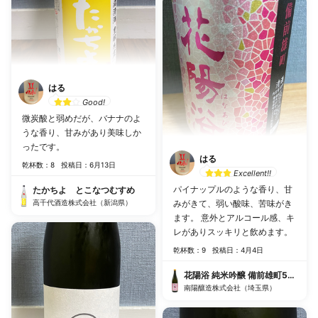
はる
Good!
微炭酸と弱めだが、バナナのよ
うな香り、甘みがあり美味しか
ったです。
はる
乾杯数：8
投稿日：6月13日
Excellent!!
パイナップルのような香り、甘
たかちよ とこなつむすめ
高千代酒造株式会社（新潟県）
みがきて、弱い酸味、苦味がき
ます。 意外とアルコール感、キ
レがありスッキリと飲めます。
乾杯数：9
投稿日：4月4日
花陽浴 純米吟醸 備前雄町55% 生
南陽釀造株式会社（埼玉県）