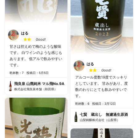
はる
Good!
甘さは控えめで梅のような酸味
です。 白ワインのような感じも
あります。 低アルで飲みやすい
はる
です。
Good!
乾杯数：7
投稿日：5月5日
アルコール度数19度でスッキリ
としています。 甘みがあり、度
飛良泉 山廃純米 マル飛No.9A
株式会社飛良泉本舗（秋田県）
数のわりにとても飲みやすいで
す。
乾杯数：6
投稿日：3月12日
七賢 蔵出し 無濾過生原酒
山梨銘醸株式会社（山梨県）