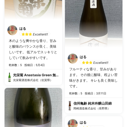
はる
Excellent!!
木のような爽やかな香り、甘み
と酸味のバランスが良く、美味
しいです。 低アルでスッキリと
はる
していて飲みやすいです。
Excellent!!
乾杯数：5
投稿日：5月4日
フルーティな香り、甘みがあり
ます。 その後に酸味、程よい苦
光栄菊 Anastasia Green 無濾過生原酒
光栄菊酒造株式会社（佐賀県）
味がきます。 キレも良く美味し
です。
乾杯数：5
投稿日：3月11日
信州亀齢 純米吟醸山田錦
岡崎酒造株式会社（長野県）
はる