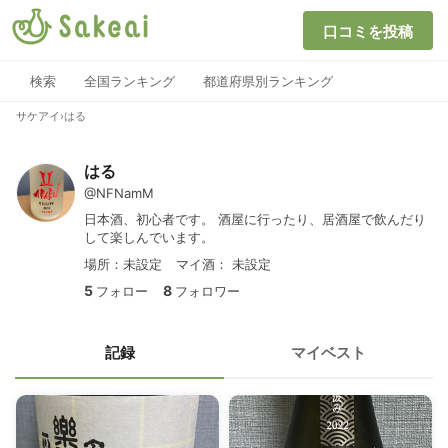
口コミを投稿
検索
全国ランキング
都道府県別ランキング
サケアイ
›
はる
はる
@NFNamM
日本酒、初心者です。 酒屋に行ったり、居酒屋で飲んだり
して楽しんでいます。
場所：未設定
マイ酒：
未設定
5
8
フォロー
フォロワー
記録
マイベスト