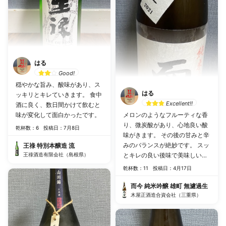
はる
Good!
穏やかな旨み、酸味があり、ス
はる
ッキリとキレていきます。 食中
Excellent!!
酒に良く、数日間かけて飲むと
味が変化して面白かったです。
メロンのようなフルーティな香
り、微炭酸があり、心地良い酸
乾杯数：6
投稿日：7月8日
味がきます。 その後の甘みと辛
みのバランスが絶妙です。 スッ
王祿 特別本醸造 流
王祿酒造有限会社（島根県）
とキレの良い後味で美味しいで
す。
乾杯数：11
投稿日：4月17日
而今 純米吟醸 雄町 無濾過生
木屋正酒造合資会社（三重県）