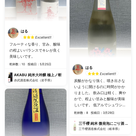
はる
Excellent!!
フルーティな香り、甘み、酸味
の程よいバランスでキレが良く
美味しいです。
乾杯数：10
投稿日：5月25日
はる
Excellent!!
AKABU 純米大吟醸 極上ノ斬
赤武酒造株式会社（岩手県）
炭酸がかなり強く、噴き出さな
いように開けるのに時間がかか
りました。 飲み口は軽く、爽や
かで、程よい甘みと酸味が美味
しいです。 低アルでシュワシュ
ワと心地よく、飲み過ぎてしま
乾杯数：8
投稿日：3月29日
いました。
三千櫻 純米 微発泡にごり酒 さく
三千櫻酒造株式会社（岐阜県）