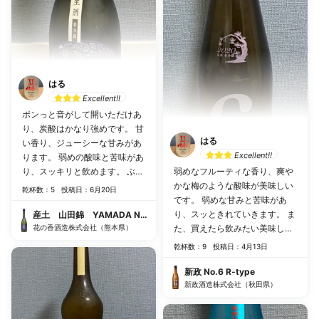
はる
Excellent!!
ポンっと音がして開いただけあ
り、炭酸はかなり強めです。 甘
はる
い香り、ジューシーな甘みがあ
Excellent!!
ります。 弱めの酸味と苦味があ
り、スッキリと飲めます。 ぶど
弱めなフルーティな香り、爽や
うのような香りが口の中に残り
かな梅のような酸味が美味しい
乾杯数：5
投稿日：6月20日
ます。 低アルで飲みやすく美味
です。 弱めな甘みと苦味があ
しかったです。
り、スッときれていきます。 ま
産土 山田錦 YAMADA NISHIKI
花の香酒造株式会社（熊本県）
た、買えたら飲みたい美味しさ
です。
乾杯数：9
投稿日：4月13日
新政 No.6 R-type
新政酒造株式会社（秋田県）