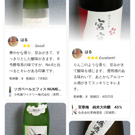
はる
Good!
はる
爽やかな香り、甘みがきて、す
Excellent!!
っきりとした酸味がきます。 6
号酵母系の味ですが、No.6と比
りんごのような香り、甘みがき
べるとキレがある印象です。
て酸味を感じます。 透明感のあ
る味わいで、あとからアルコー
乾杯数：8
投稿日：7月8日
ル感がきてスッキリとキレま
す。
ソガペールエフィス NUMERO SIX（ヌメロシス）6号
小布施ワイナリー株式会社（長野県）
乾杯数：8
投稿日：4月21日
宮寒梅 純米大吟醸 45%
合名会社寒梅酒造（宮城県）