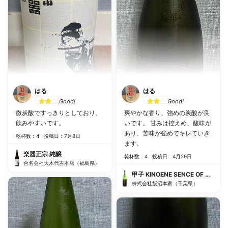
はる
はる
Good!
Good!
微炭酸ですっきりとしており、
爽やかな香り、強めの炭酸が良
飲みやすいです。
いです。 甘みは控えめ、酸味が
あり、苦味が強めでキレていき
乾杯数：4
投稿日：7月8日
ます。
楽器正宗 純醸
乾杯数：4
投稿日：4月29日
合名会社大木代吉本店（福島県）
甲子 KINOENE SENCE OF W
株式会社飯沼本家（千葉県）