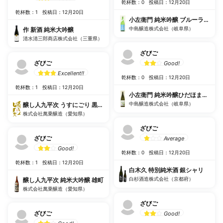
乾杯数：0
投稿日：12月20日
乾杯数：1
投稿日：12月20日
小左衛門 純米吟醸 ブルーラベル
中島醸造株式会社（岐阜県）
作 新酒 純米大吟醸
清水清三郎商店株式会社（三重県）
ざびご
ざびご
Good!
Excellent!!
乾杯数：0
投稿日：12月20日
乾杯数：1
投稿日：12月20日
小左衛門 純米吟醸ひだほまれ おりが
中島醸造株式会社（岐阜県）
醸し人九平次 うすにごり 黒田庄産 山田錦
株式会社萬乗醸造（愛知県）
ざびご
ざびご
Average
Good!
乾杯数：0
投稿日：12月20日
乾杯数：1
投稿日：12月20日
白木久 特別純米酒 銀シャリ
白杉酒造株式会社（京都府）
醸し人九平次 純米大吟醸 雄町
株式会社萬乗醸造（愛知県）
ざびご
ざびご
Good!