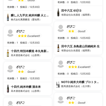
Good!
乾杯数：0
投稿日：12月20日
乾杯数：1
投稿日：12月20日
田中六五 65|13
有限会社白糸酒造（福岡県）
醸し人九平次 純米吟醸 火と月の間に 山田錦
株式会社萬乗醸造（愛知県）
ざびご
ざびご
Good!
Excellent!!
乾杯数：0
投稿日：12月20日
乾杯数：1
投稿日：12月20日
田中六五 糸島産山田錦純米 生
有限会社白糸酒造（福岡県）
十四代 特別本醸造 本丸角新生酒
高木酒造株式会社（山形県）
ざびご
ざびご
Excellent!!
Good!
乾杯数：0
投稿日：12月20日
乾杯数：1
投稿日：12月20日
NOTO 純米大吟醸 プロトタイプ
数馬酒造株式会社（石川県）
十四代 純米吟醸 酒未来
高木酒造株式会社（山形県）
ざびご
ざびご
Good!