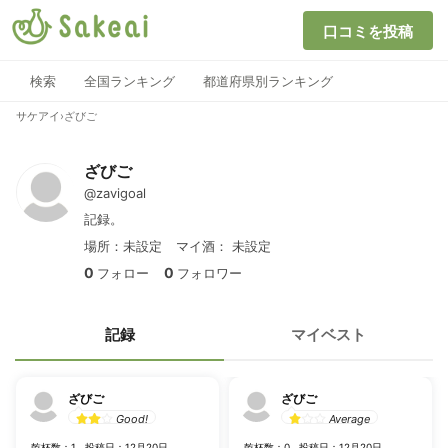
口コミを投稿
検索
全国ランキング
都道府県別ランキング
サケアイ
›
ざびご
ざびご
@zavigoal
記録。
場所：未設定
マイ酒：
未設定
0
0
フォロー
フォロワー
記録
マイベスト
ざびご
ざびご
Good!
Average
乾杯数：1
投稿日：12月20日
乾杯数：0
投稿日：12月20日