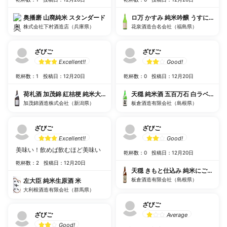
奥播磨 山廃純米 スタンダード
ロ万 かすみ 純米吟醸 うすにごり
株式会社下村酒造店（兵庫県）
花泉酒造合名会社（福島県）
ざびご
ざびご
Excellent!!
Good!
乾杯数：1
投稿日：12月20日
乾杯数：0
投稿日：12月20日
荷札酒 加茂錦 紅桔梗 純米大吟醸
天穏 純米酒 五百万石 白ラベル
加茂錦酒造株式会社（新潟県）
板倉酒造有限会社（島根県）
ざびご
ざびご
Excellent!!
Good!
美味い！飲めば飲むほど美味い
乾杯数：0
投稿日：12月20日
乾杯数：2
投稿日：12月20日
天穏 きもと仕込み 純米にごり 改
板倉酒造有限会社（島根県）
左大臣 純米生原酒 米
大利根酒造有限会社（群馬県）
ざびご
ざびご
Average
Good!