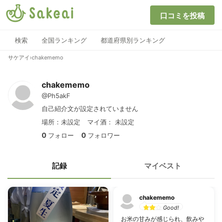
口コミを投稿
検索
全国ランキング
都道府県別ランキング
サケアイ
›
chakememo
chakememo
@Ph5akF
自己紹介文が設定されていません
場所：未設定
マイ酒：
未設定
0
0
フォロー
フォロワー
記録
マイベスト
chakememo
Good!
お米の甘みが感じられ、飲みや