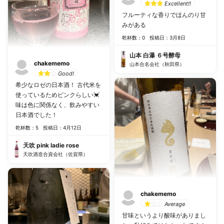
Excellent!!
フルーティな香りでほんのり甘
みがある
乾杯数：0
投稿日：3月8日
山本 白瀑 ６号酵母
chakememo
山本合名会社（秋田県）
Good!
希少なロゼの日本酒！ 古代米を
使っているためピンクらしい💓
味は色に関係なく、飲みやすい
日本酒でした！
乾杯数：5
投稿日：4月12日
天吹 pink ladie rose
天吹酒造合資会社（佐賀県）
chakememo
Average
甘味というより酸味がありまし