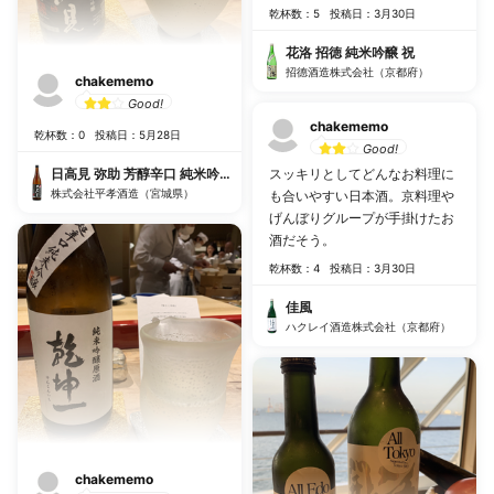
乾杯数：5
投稿日：3月30日
花洛 招徳 純米吟醸 祝
招德酒造株式会社（京都府）
chakememo
Good!
chakememo
乾杯数：0
投稿日：5月28日
Good!
日高見 弥助 芳醇辛口 純米吟醸
スッキリとしてどんなお料理に
株式会社平孝酒造（宮城県）
も合いやすい日本酒。京料理や
げんぼりグループが手掛けたお
酒だそう。
乾杯数：4
投稿日：3月30日
佳風
ハクレイ酒造株式会社（京都府）
chakememo