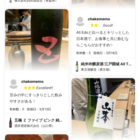
株式会社西田酒造店（青森県）
chakememo
Good!
All Edoと比べるとキリッとした
日本酒で、お食事と共に飲むな
らこちらがおすすめ✨
乾杯数：5
投稿日：3月16日
純米吟醸原酒 江戸開城 All Tokyo
東京港醸造（東京都）
chakememo
Excellent!!
甘みの中にすっきりとした飲み
やすさがある！
乾杯数：0
投稿日：5月13日
五橋 Ｚ ファイブ ピンク 純米大吟醸無濾過生原酒
酒井酒造株式会社（山口県）