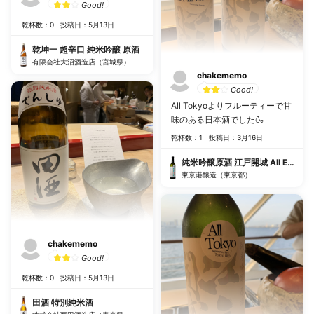
Good!
乾杯数：0
投稿日：5月13日
乾坤一 超辛口 純米吟醸 原酒
有限会社大沼酒造店（宮城県）
chakememo
Good!
All Tokyoよりフルーティーで甘
味のある日本酒でした🍶
乾杯数：1
投稿日：3月16日
純米吟醸原酒 江戸開城 All Edo
東京港醸造（東京都）
chakememo
Good!
乾杯数：0
投稿日：5月13日
田酒 特別純米酒