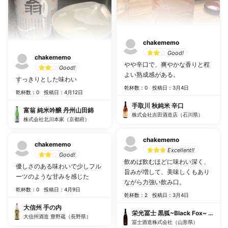
chakememo
Good!
chakememo
やや辛口で、爽やかな香りと程
Good!
よい熟成感がある。
すっきりとした味わい
乾杯数：0
投稿日：3月4日
乾杯数：0
投稿日：4月12日
手取川 秋純米 辛口
富翁 純米吟醸 丹州山田錦
株式会社吉田酒造店（石川県）
株式会社北川本家（京都府）
chakememo
chakememo
Excellent!!
Good!
飲めば飲むほどに味わい深く、
優しさのある味わいで少しフル
旨みが増して、美味しくもあり
ーツのような甘みを感じた
ながら力強い飲み口。
乾杯数：0
投稿日：4月9日
乾杯数：2
投稿日：3月4日
大信州 手の内
栄光冨士 黒狐~Black Fox~ 純
大信州酒造 豊野蔵（長野県）
冨士酒造株式会社（山形県）