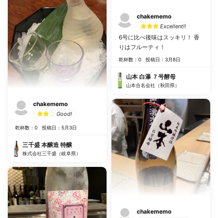
chakememo
Excellent!!
6号に比べ後味はスッキリ！ 香
りはフルーティ！
乾杯数：0
投稿日：3月8日
山本 白瀑 ７号酵母
山本合名会社（秋田県）
chakememo
Good!
乾杯数：0
投稿日：5月3日
三千盛 本醸造 特醸
株式会社三千盛（岐阜県）
chakememo