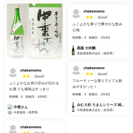
chakememo
Good!
ふくよかな香りで爽やかな飲み
心地
乾杯数：0
投稿日：3月4日
黒龍 大吟醸
黒龍酒造株式会社（福井県）
chakememo
chakememo
Good!
Good!
フルーティーな香りでとても飲
ふくよかなお米の甘みが伝わる
みやすかった！
お酒 でも後味はすっきり
乾杯数：0
投稿日：3月4日
乾杯数：0
投稿日：4月9日
みむろ杉 ろまんシリーズ 純米大吟
中乗さん
今西酒造株式会社（奈良県）
中善酒造（長野県）
chakememo