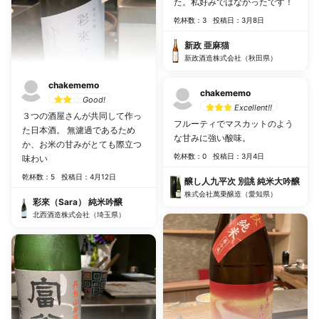
た。私好みではなかったです！
乾杯数：3
投稿日：3月8日
新政 亜麻猫
新政酒造株式会社（秋田県）
chakememo
chakememo
Good!
Excellent!!
３つの酒屋さんが共同して作っ
フルーティでマスカットのよう
た日本酒。 無濾過であるため
な甘みに強い酸味。
か、お米の甘みがとても際立つ
乾杯数：0
投稿日：3月4日
味わい
乾杯数：5
投稿日：4月12日
醸し人九平次 別誂 純米大吟醸
株式会社萬乗醸造（愛知県）
彩來（Sara） 純米吟醸
北西酒造株式会社（埼玉県）