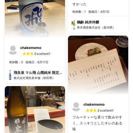
すかった
乾杯数：1
投稿日：4月1日
鶴齢 純米吟醸
青木酒造株式会社（新潟県）
chakememo
Excellent!!
乾杯数：0
投稿日：8月17日
飛良泉 マル飛 山廃純米 限定夏生
株式会社飛良泉本舗（秋田県）
chakememo
Excellent!!
フルーティーな香りで飲みやす
く、スッキリとしたキレのある
味