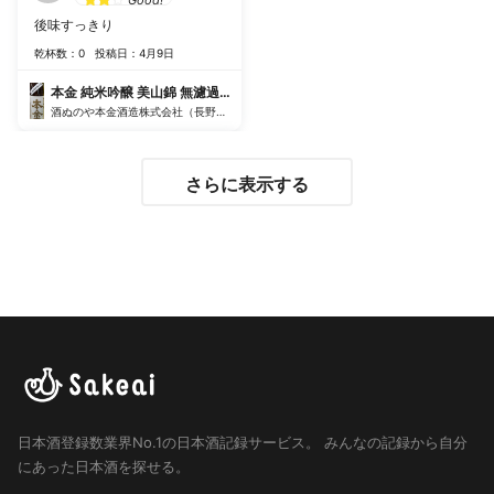
Good!
後味すっきり
乾杯数：0
投稿日：4月9日
本金 純米吟醸 美山錦 無濾過生原酒
酒ぬのや本金酒造株式会社（長野県）
さらに表示する
日本酒登録数業界No.1の日本酒記録サービス。
みんなの記録から自分
にあった日本酒を探せる。