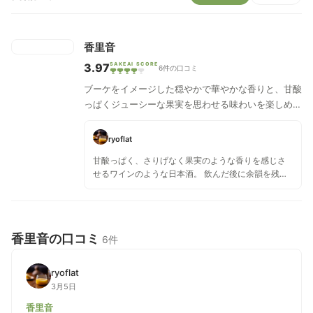
香里音
3.97
SAKEAI SCORE
6件の口コミ
ブーケをイメージした穏やかで華やかな香りと、甘酸
っぱくジューシーな果実を思わせる味わいを楽しめる
新感覚の日本酒です。
ryoflat
甘酸っぱく、さりげなく果実のような香りを感じさ
せるワインのような日本酒。 飲んだ後に余韻を残さ
ず、スッと消える感じもまた儚くていい。 気品のあ
るお酒で、ラベルのグラフィックと中身がピタリと
合っている感じがします。 アルコール度数10％。こ
のくらいの軽さは、酔いが回るスピードもゆっくり
香里音の口コミ
6件
で好きです。
ryoflat
3月5日
香里音