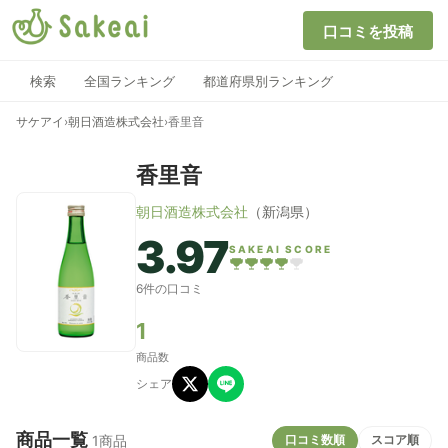
口コミを投稿
検索
全国ランキング
都道府県別ランキング
サケアイ
›
朝日酒造株式会社
›
香里音
香里音
朝日酒造株式会社
（新潟県）
3.97
SAKEAI SCORE
6件の口コミ
1
商品数
シェア
商品一覧
口コミ数順
スコア順
1商品