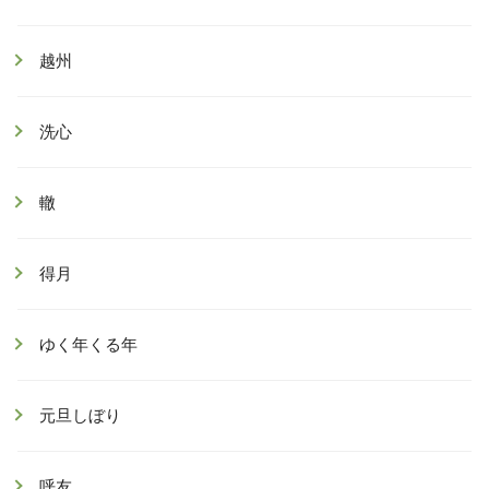
越州
洗心
轍
得月
ゆく年くる年
元旦しぼり
呼友