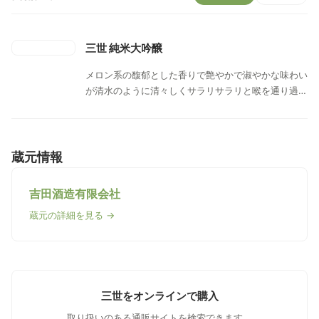
三世 純米大吟醸
メロン系の馥郁とした香りで艶やかで淑やかな味わい
が清水のように清々しくサラリサラリと喉を通り過ぎ
る。軽やかさと上品さを兼ね備え、クセのない円やか
な味わいをスマートに楽しめるお酒です。
蔵元情報
吉田酒造有限会社
蔵元の詳細を見る →
三世をオンラインで購入
取り扱いのある通販サイトを検索できます。