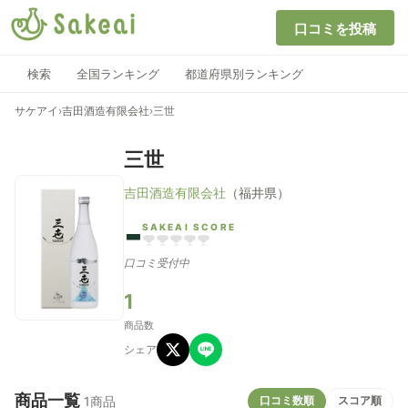
口コミを投稿
検索
全国ランキング
都道府県別ランキング
サケアイ
›
吉田酒造有限会社
›
三世
三世
吉田酒造有限会社
（福井県）
-
SAKEAI SCORE
口コミ受付中
1
商品数
シェア
商品一覧
口コミ数順
スコア順
1商品