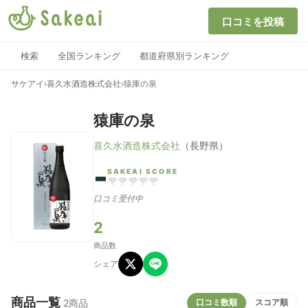
口コミを投稿
検索
全国ランキング
都道府県別ランキング
サケアイ
›
喜久水酒造株式会社
›
猿庫の泉
猿庫の泉
喜久水酒造株式会社
（長野県）
-
SAKEAI SCORE
口コミ受付中
2
商品数
シェア
商品一覧
口コミ数順
スコア順
2商品