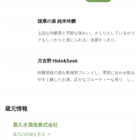
猿庫の泉 純米吟醸
上品な吟醸香と芳醇な味わい。さらりとしているがコ
クもしっかりと感じられる。淡麗すっきり。
月吉野 Hide&Seek
吟醸規格の酒を数種類ブレンドし、季節に合わせ飲み
やすく醸したお酒。仄かなフルーティーな香り、しっ
かりとした味わいの一本。十分に冷やして飲むのがお
勧め。
蔵元情報
喜久水酒造株式会社
蔵元の詳細を見る →