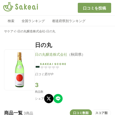
口コミを投稿
検索
全国ランキング
都道府県別ランキング
サケアイ
›
日の丸醸造株式会社
›
日の丸
日の丸
日の丸醸造株式会社
（秋田県）
-
SAKEAI SCORE
口コミ受付中
3
商品数
シェア
商品一覧
口コミ数順
スコア順
3商品