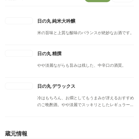
日の丸 純米大吟醸
米の旨味と上質な酸味のバランスが絶妙なお酒です。
日の丸 精撰
やや淡麗ながらも旨みは残した、中辛口の酒質。
日の丸 デラックス
冷はもちろん、お燗としてもうまみが冴えるおすすめ
のご晩酌酒。やや淡麗でスッキリとしたレギュラー
酒。地元で愛されている晩酌酒。
蔵元情報