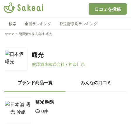
口コミを投稿
検索
全国ランキング
都道府県別ランキング
サケアイ
›
熊澤酒造株式会社
›
曙光
曙光
熊澤酒造株式会社 / 神奈川県
ブランド商品一覧
みんなの口コミ
曙光 吟醸
0件