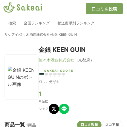
口コミを投稿
検索
全国ランキング
都道府県別ランキング
サケアイ
›
佐々木酒造株式会社
›
金銀 KEEN GUIN
金銀 KEEN GUIN
佐々木酒造株式会社
（京都府）
-
SAKEAI SCORE
口コミ受付中
1
商品数
シェア
商品一覧
口コミ数順
スコア順
1商品