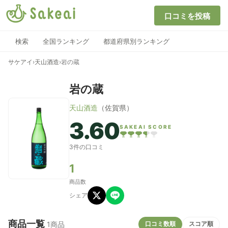
口コミを投稿
検索
全国ランキング
都道府県別ランキング
サケアイ
›
天山酒造
›
岩の蔵
岩の蔵
天山酒造
（佐賀県）
3.60
SAKEAI SCORE
3件の口コミ
1
商品数
シェア
商品一覧
口コミ数順
スコア順
1商品