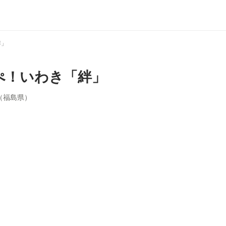
絆」
ぺ！いわき「絆」
（福島県）