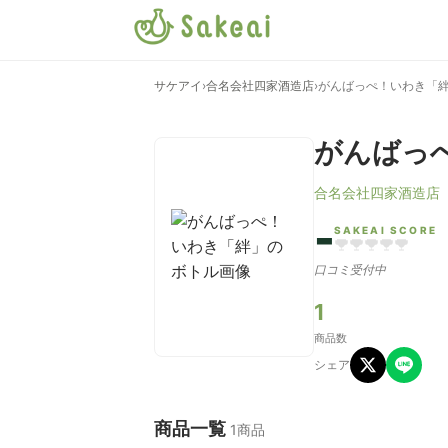
サケアイ
›
合名会社四家酒造店
›
がんばっぺ！いわき「
がんばっ
合名会社四家酒造店
-
SAKEAI SCORE
口コミ受付中
1
商品数
シェア
商品一覧
1商品