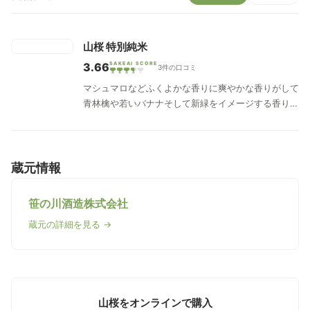
山桜 特別純米
3.66
SAKEAI SCORE
3件の口コミ
マシュマロなどふくよかな香りに爽やかな香りがして
青林檎や若いバナナそして新緑をイメージする香りを
持つやさしい口当たり、爽やかな酸と甘、後味に心地
よい苦味と旨味を感じる一品です。
蔵元情報
笹の川酒造株式会社
蔵元の詳細を見る →
山桜をオンラインで購入