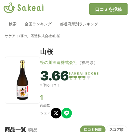
口コミを投稿
検索
全国ランキング
都道府県別ランキング
サケアイ
›
笹の川酒造株式会社
›
山桜
山桜
笹の川酒造株式会社
（福島県）
3.66
SAKEAI SCORE
3件の口コミ
1
商品数
シェア
商品一覧
口コミ数順
スコア順
1商品