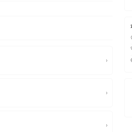
›
›
›