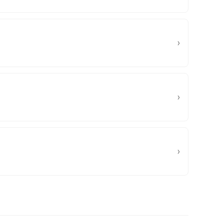
›
›
›