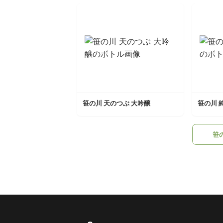
笹の川 天のつぶ 大吟醸
笹の川 
笹