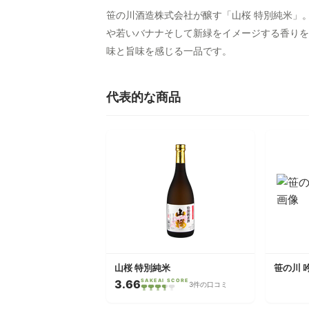
笹の川酒造株式会社が醸す「山桜 特別純米」
や若いバナナそして新緑をイメージする香りを
味と旨味を感じる一品です。
代表的な商品
山桜 特別純米
笹の川 
3.66
SAKEAI SCORE
3件の口コミ