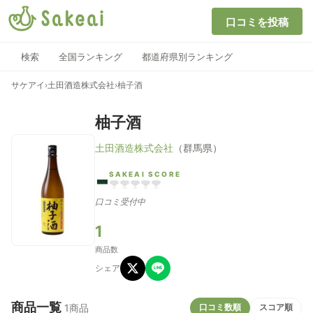
口コミを投稿
検索
全国ランキング
都道府県別ランキング
サケアイ
›
土田酒造株式会社
›
柚子酒
柚子酒
土田酒造株式会社
（群馬県）
-
SAKEAI SCORE
口コミ受付中
1
商品数
シェア
商品一覧
口コミ数順
スコア順
1商品