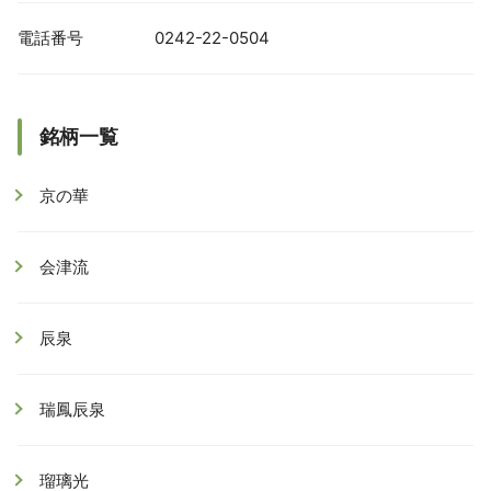
電話番号
0242-22-0504
銘柄一覧
京の華
会津流
辰泉
瑞鳳辰泉
瑠璃光