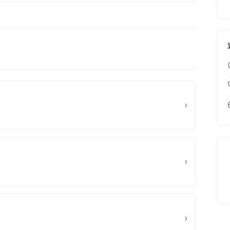
›
›
›