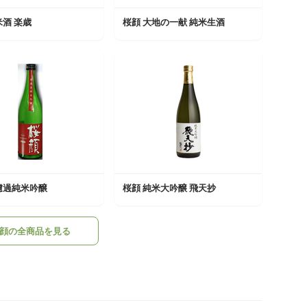
米酒 楽歳
桜顔 大地の一献 純米生酒
濾過純米吟醸
桜顔 純米大吟醸 飛天抄
顔の全商品を見る