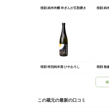
桜顔 純米吟醸 吟ぎんが五割磨き
桜顔 純
桜顔 特別純米酒 ひやおろし
桜顔 無
桜
この蔵元の最新の口コミ