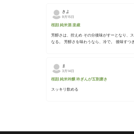
きよ
9月15日
桜顔 純米酒 楽歳
芳醇さは、控えめ その分後味がすーとなり、
なる。 芳醇さを味わうなら、冷で。 後味すつ
ま
3月14日
桜顔 純米吟醸 吟ぎんが五割磨き
スッキリ飲める