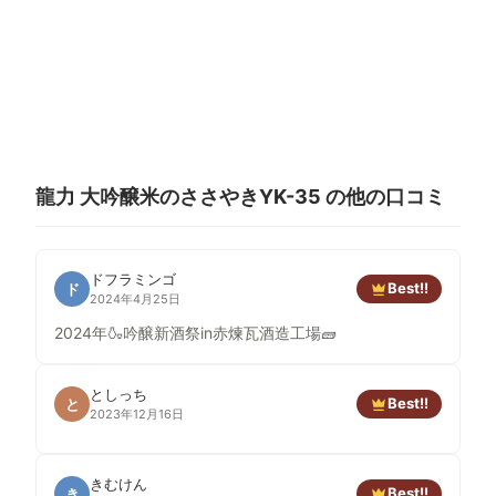
龍力 大吟醸米のささやきYK-35 の他の口コミ
ドフラミンゴ
Best!!
ド
2024年4月25日
2024年🍶吟醸新酒祭in赤煉瓦酒造工場🧱
としっち
Best!!
と
2023年12月16日
きむけん
Best!!
き