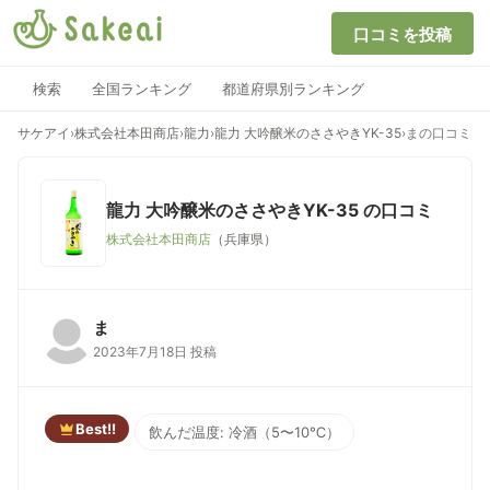
口コミを投稿
検索
全国ランキング
都道府県別ランキング
サケアイ
›
株式会社本田商店
›
龍力
›
龍力 大吟醸米のささやきYK-35
›
まの口コミ
龍力 大吟醸米のささやきYK-35
の口コミ
株式会社本田商店
（兵庫県）
ま
2023年7月18日 投稿
Best!!
飲んだ温度: 冷酒（5〜10℃）