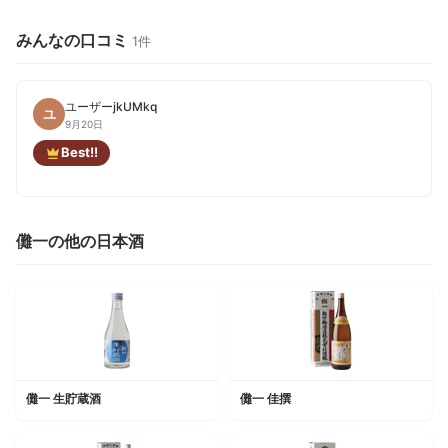
みんなの口コミ
1件
ユーザーjkUMkq
ユ
9月20日
Best!!
儺一の他の日本酒
儺一 生貯蔵酒
儺一 佳撰