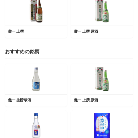
儺一 上撰
儺一 上撰 原酒
おすすめの銘柄
儺一 生貯蔵酒
儺一 上撰 原酒