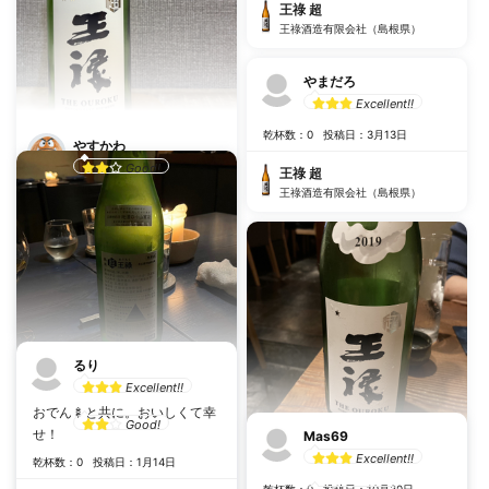
王祿 超
王祿酒造有限会社（島根県）
やまだろ
Excellent!!
乾杯数：0
投稿日：3月13日
やすかわ
Good!
王祿 超
純米 超 生詰 麹、煙っぽい
王祿酒造有限会社（島根県）
感じ？ 後味含めわりとしっか
りしてる、しまりはいい
乾杯数：0
投稿日：11月16日
王祿 超
王祿酒造有限会社（島根県）
るり
Excellent!!
ｻｯｹ
おでん🍢と共に。おいしくて幸
Good!
せ！
Mas69
乾杯数：0
投稿日：6月24日
Excellent!!
乾杯数：0
投稿日：1月14日
nori