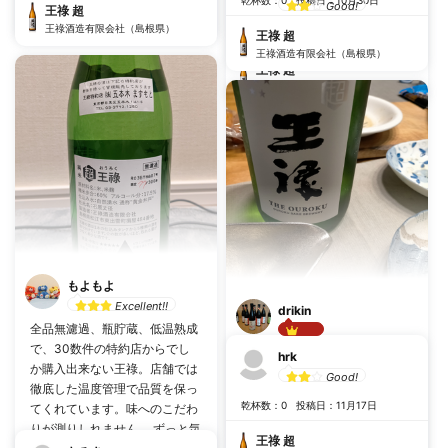
乾杯数：0
投稿日：10月30日
王祿 超
Good!
王祿 超
王祿酒造有限会社（島根県）
王祿酒造有限会社（島根県）
乾杯数：0
投稿日：12月8日
王祿 超
王祿酒造有限会社（島根県）
王祿 超
王祿酒造有限会社（島根県）
もよもよ
Excellent!!
drikin
全品無濾過、瓶貯蔵、低温熟成
Best!!
で、30数件の特約店からでし
久し振りの王祿 重厚な味わい
hrk
か購入出来ない王祿。店舗では
は、他の酒では味わえない。 こ
Good!
徹底した温度管理で品質を保っ
の酒を超える酒にはまだ出会っ
乾杯数：0
投稿日：11月17日
てくれています。味へのこだわ
ていない。
りが測りしれません。 ずっと気
乾杯数：3
投稿日：11月27日
王祿 超