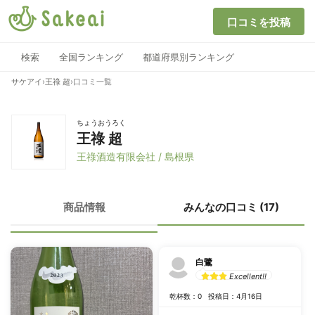
口コミを投稿
検索
全国ランキング
都道府県別ランキング
サケアイ
›
王祿 超
›
口コミ一覧
ちょうおうろく
王祿 超
王祿酒造有限会社 / 島根県
商品情報
みんなの口コミ (17)
白鷺
Excellent!!
乾杯数：0
投稿日：4月16日