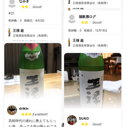
になっていた銘柄です。開封す
なみき
王祿酒造有限会社（島根県）
ると、なんとまぁフルーティな
Good!
王祿 超
香りが。他の方がたまに言って
王祿酒造有限会社（島根県）
#21
福飲酒ログ
ますが確かにライムっぽいか
乾杯数：0
投稿日：6月3日
Good!
も。 味わいも結構フルーティ
乾杯数：9
投稿日：3月25日
で、林檎とぶどうが混ざった感
王祿 超
乾杯数：0
投稿日：12月15日
じかな。ただ甘さはあまり無い
王祿 超
王祿酒造有限会社（島根県）
です。食中酒として良さそう。
王祿酒造有限会社（島根県）
王祿 超
ちょっと前に飲んだ森嶋に近い
王祿酒造有限会社（島根県）
感じがします。炭酸はありませ
んでした。 酸味でキレる感じだ
からか、甘さでダレることはな
くすっきり飲めます。大変美味
しいお酒でした。
drikin
Excellent!!
SUAO
高校時代の連れに教えてもらっ
Good!
さらに表示する
た酒。 売ってる所が限られてる