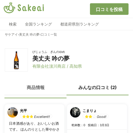
口コミを投稿
検索
全国ランキング
都道府県別ランキング
サケアイ
›
美丈夫 吟の夢
›
口コミ一覧
びじょうふ ぎんのゆめ
美丈夫 吟の夢
有限会社濵川商店 / 高知県
商品情報
みんなの口コミ (2)
光平
こまりょ
Excellent!!
Good!
日本酒感があり、おいしいお酒
乾杯数：0
投稿日：3月3日
です。 ほんのりとした華やかさ