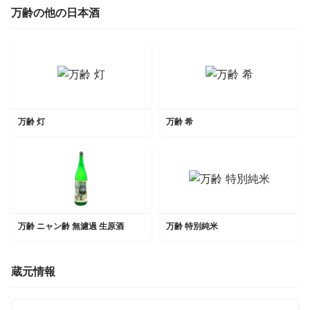
万齢の他の日本酒
万齢 灯
万齢 希
万齢 ニャン齢 無濾過 生原酒
万齢 特別純米
蔵元情報