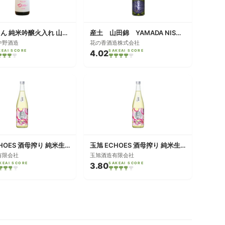
ちえびじん 純米吟醸火入れ 山田錦
産土 山田錦 YAMADA NISHIKI
中野酒造
花の香酒造株式会社
KEAI SCORE
4.02
SAKEAI SCORE
玉旭 ECHOES 酒母搾り 純米生原酒
玉旭 ECHOES 酒母搾り 純米生原酒
有限会社
玉旭酒造有限会社
KEAI SCORE
3.80
SAKEAI SCORE