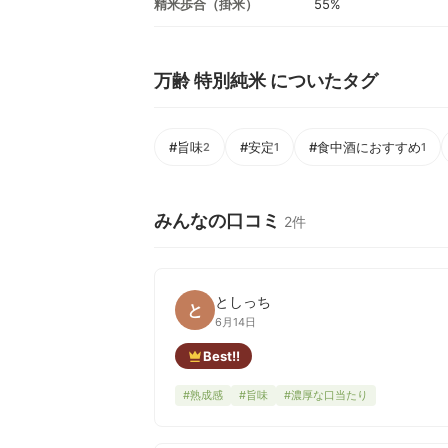
精米歩合（掛米）
55%
万齢 特別純米 についたタグ
#旨味
#安定
#食中酒におすすめ
2
1
1
みんなの口コミ
2件
としっち
と
6月14日
Best!!
#熟成感
#旨味
#濃厚な口当たり