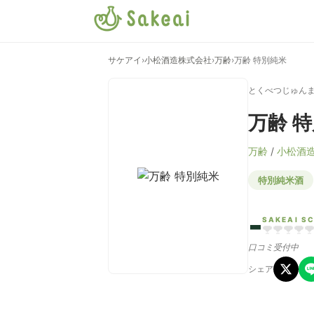
サケアイ
›
小松酒造株式会社
›
万齢
›
万齢 特別純米
とくべつじゅん
万齢 
万齢
/
小松酒
特別純米酒
-
SAKEAI S
口コミ受付中
シェア