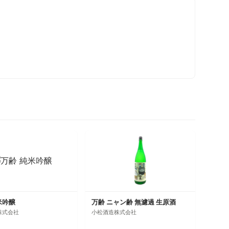
米吟醸
万齢 ニャン齢 無濾過 生原酒
株式会社
小松酒造株式会社