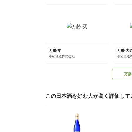
万齢 栞
万齢 大
小松酒造株式会社
小松酒造
万齢
この日本酒を好む人が高く評価して