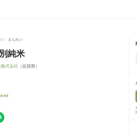
まい まんれい
特別純米
造株式会社
（佐賀県）
CORE