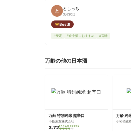
としっち
と
3月30日
Best!!
#安定
#食中酒におすすめ
#旨味
万齢の他の日本酒
万齢 特別純米 超辛口
万齢 純
小松酒造株式会社
小松酒造
3.72
SAKEAI SCORE