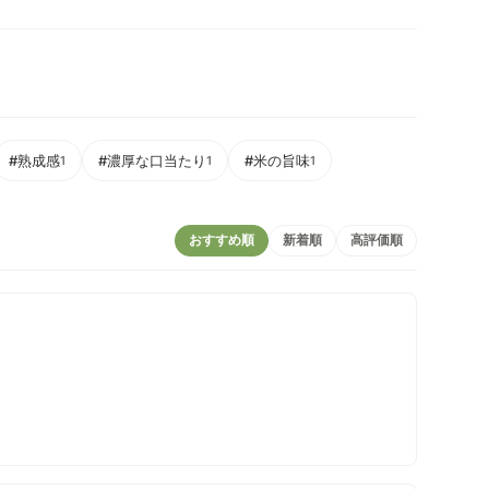
#熟成感
#濃厚な口当たり
#米の旨味
1
1
1
おすすめ順
新着順
高評価順