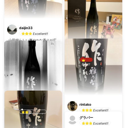
daijin33
Excellent!!
山田錦らしい爽やかな香りが広
がります！繊細な飲み口の中に
甘さを感じますが、控えめに流
作シン
れていくので食中酒としても楽
しめそうです！
Best!!
乾杯数：1
投稿日：4月24日
乾杯数：6
投稿日：5月22日
作 雅乃智 中取り 純米大吟醸
作 雅乃智 中取り 純米大吟醸
清水清三郎商店株式会社（三重県）
清水清三郎商店株式会社（三重県）
rintako
モリモト・ケンタ
Excellent!!
Good!
フルーティな香り。雑味もな
グラバー
乾杯数：3
投稿日：1月28日
く、スッキリ。甘みも強くはな
Excellent!!