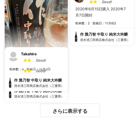
Good!
2020年6月15日購入 2020年7
月7日開封
乾杯数：2
投稿日：11月6日
作 雅乃智 中取り 純米大吟醸
清水清三郎商店株式会社（三重県）
Takahiro
Good!
ＴＫ
乾杯数：0
投稿日：10月3日
Good!
乾杯数：0
投稿日：11月2日
作 雅乃智 中取り 純米大吟醸
清水清三郎商店株式会社（三重県）
作 雅乃智 中取り 純米大吟醸
清水清三郎商店株式会社（三重県）
さらに表示する