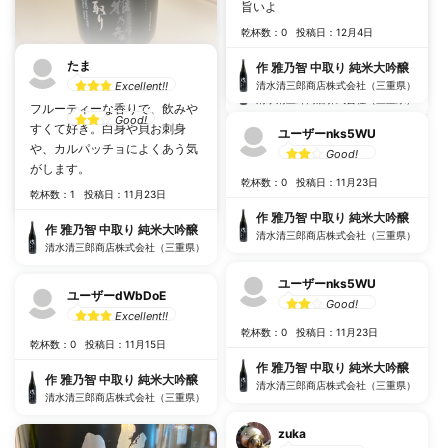
いので食事の邪魔にならない。
旨いよ
作 雅乃智 中取り 純米大吟醸
飲みやすいお酒です。
清水清三郎商店株式会社（三重県）
乾杯数：0
投稿日：12月4日
乾杯数：9
投稿日：4月9日
たま
作 雅乃智 中取り 純米大吟醸
作 雅乃智 中取り 純米大吟醸
Excellent!!
清水清三郎商店株式会社（三重県）
jun
清水清三郎商店株式会社（三重県）
フルーティーな香りで、飲みや
Good!
すくて好き。白身や貝お刺身
ユーザーnks5WU
や、カルパッチョによくあう気
乾杯数：0
投稿日：1月24日
Good!
がします。
作 雅乃智 中取り 純米大吟醸
乾杯数：0
投稿日：11月23日
乾杯数：1
投稿日：11月23日
清水清三郎商店株式会社（三重県）
作 雅乃智 中取り 純米大吟醸
作 雅乃智 中取り 純米大吟醸
清水清三郎商店株式会社（三重県）
清水清三郎商店株式会社（三重県）
ユーザーnks5WU
ユーザーdWbDoE
Good!
Excellent!!
乾杯数：0
投稿日：11月23日
乾杯数：0
投稿日：11月15日
作 雅乃智 中取り 純米大吟醸
作 雅乃智 中取り 純米大吟醸
清水清三郎商店株式会社（三重県）
清水清三郎商店株式会社（三重県）
zuka