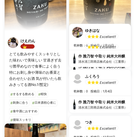
ゆきはな
Excellent!!
けえのん
としっち
乾杯数：0
投稿日：2月15日
Excellent!!
Best!!
とても飲みやすくスッキリとし
乾杯数：0
投稿日：2月27日
作 雅乃智 中取り 純米大吟醸
た味わいで美味しい 甘過ぎず去
清水清三郎商店株式会社（三重県）
り際早めなので食事によく合う
作 雅乃智 中取り 純米大吟醸
特にお刺し身や薄味のお番菜と
清水清三郎商店株式会社（三重県）
ふくろう
合わせたいお酒 気が付いたら飲
Excellent!!
みきってる酒No.1(暫定)
乾杯数：0
投稿日：1月4日
#
するする飲める
#
軽快
作 雅乃智 中取り 純米大吟醸
#
刺身に合う
#
日本酒初心者に
清水清三郎商店株式会社（三重県）
#
食中酒におすすめ
#
後味スッキリ
つき
#
冷酒で飲みたい
#
透明感
Excellent!!
綺麗
飲みやすい