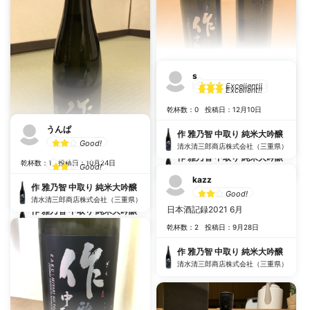
口飽きしない。スッキリしてい
作 雅乃智 中取り 純米大吟醸
るのでスイスイ飲めて透明感の
清水清三郎商店株式会社（三重県）
ある味わいが特徴的。美味し
い！
乾杯数：7
投稿日：2月15日
やす
s
Excellent!!
作 雅乃智 中取り 純米大吟醸
Excellent!!
しっかり、ほんのり酸味 香り
清水清三郎商店株式会社（三重県）
乾杯数：0
投稿日：12月10日
いい
うんぱ
乾杯数：0
投稿日：1月5日
作 雅乃智 中取り 純米大吟醸
Good!
清水清三郎商店株式会社（三重県）
めぐーた
作 雅乃智 中取り 純米大吟醸
乾杯数：1
投稿日：10月24日
Good!
清水清三郎商店株式会社（三重県）
kazz
乾杯数：0
投稿日：1月1日
作 雅乃智 中取り 純米大吟醸
Good!
清水清三郎商店株式会社（三重県）
日本酒記録2021 6月
作 雅乃智 中取り 純米大吟醸
清水清三郎商店株式会社（三重県）
乾杯数：2
投稿日：9月28日
作 雅乃智 中取り 純米大吟醸
清水清三郎商店株式会社（三重県）