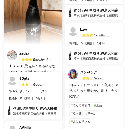
#
#
乾杯数：0
投稿日：12月11日
#
スッキリ
作 雅乃智 中取り 純米大吟醸
清水清三郎商店株式会社（三重県）
乾杯数：0
投稿日：8月13日
作 雅乃智 中取り 純米大吟醸
kzw
清水清三郎商店株式会社（三重県）
Excellent!!
乾杯数：0
投稿日：8月14日
作 雅乃智 中取り 純米大吟醸
asuka
清水清三郎商店株式会社（三重県）
Excellent!!
★★★★ 柔らかくまろやかな
口当たりで酸味はほぼ感じな
さとせとさ
い。透明感があり尖りなくスル
50pts
Good!
スル飲めるお酒。甘味が強く旨
Good!
酒蔵レストラン宝にて 初めに来
味も感じることができ、雑味な
るふわっと華やかな香り、去り
やや好き、ワインっぽい
く上品な印象。
際早め
乾杯数：0
投稿日：9月2日
乾杯数：4
投稿日：9月20日
#
ほんのり甘口
#
上品
作 雅乃智 中取り 純米大吟醸
作 雅乃智 中取り 純米大吟醸
#
透明感
#
華やか
清水清三郎商店株式会社（三重県）
清水清三郎商店株式会社（三重県）
#
舌にピリッと
AAkilla