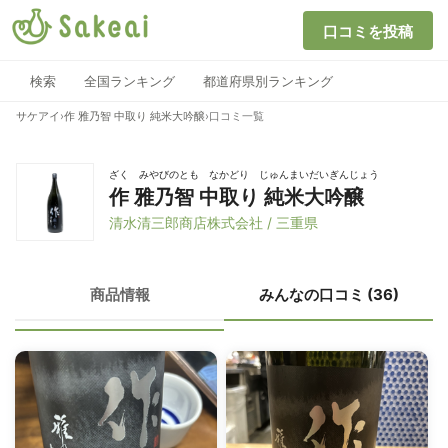
口コミを投稿
検索
全国ランキング
都道府県別ランキング
サケアイ
›
作 雅乃智 中取り 純米大吟醸
›
口コミ一覧
ざく みやびのとも なかどり じゅんまいだいぎんじょう
作 雅乃智 中取り 純米大吟醸
清水清三郎商店株式会社 / 三重県
商品情報
みんなの口コミ (36)