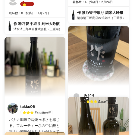
乾杯数：4
投稿日：2月24日
Best!!
作 雅乃智 中取り 純米大吟醸
乾杯数：0
投稿日：4月27日
清水清三郎商店株式会社（三重県）
作 雅乃智 中取り 純米大吟醸
清水清三郎商店株式会社（三重県）
みどり
Excellent!!
takku06
おいしい〜華やかで旨みがあっ
Excellent!!
て作はハズレなくとっても美味
バナナ風味で写楽っぽさを感じ
しい！
る。フルーティーさの中に酸と
乾杯数：7
投稿日：4月17日
程よい苦味がありキレがあって